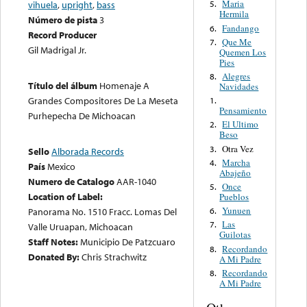
Maria
vihuela
,
upright
,
bass
5.
Hermila
Número de pista
3
Fandango
6.
Record Producer
Que Me
7.
Gil Madrigal Jr.
Quemen Los
Pies
Alegres
8.
Título del álbum
Homenaje A
Navidades
Grandes Compositores De La Meseta
1.
Pensamiento
Purhepecha De Michoacan
El Ultimo
2.
Beso
Otra Vez
3.
Sello
Alborada Records
Marcha
4.
País
Mexico
Abajeño
Numero de Catalogo
AAR-1040
Once
5.
Location of Label:
Pueblos
Yunuen
6.
Panorama No. 1510 Fracc. Lomas Del
Las
7.
Valle Uruapan, Michoacan
Guilotas
Staff Notes:
Municipio De Patzcuaro
Recordando
8.
Donated By:
Chris Strachwitz
A Mi Padre
Recordando
8.
A Mi Padre