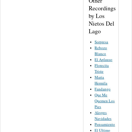
Other
Recordings
by Los
Nietos Del
Lago
Sorpresa
Rebozo
Blanco
El Aplauso
Florecita
Triste
Maria
Hermila
Fandango
Que Me
Quemen Los
Pies
Alegres
Navidades
Pensamiento
El Ultimo