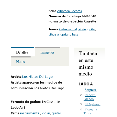
Error loading media: File
could not be played
Sello
Alborada Records
Numero de Catalogo
AAR-1040
Formato de grabación
Cassette
Temas
instrumental
,
violin
,
guitar
,
vihuela
,
upright
,
bass
También
Detalles
Imagenes
en este
Notas
mismo
medio
Artista
Los Nietos Del Lago
Artista aparece en los medios de
LADO A
comunicación
Los Nietos Del Lago
Sorpresa
1.
Rebozo
2.
Blanco
Formato de grabación
Cassette
El Aplauso
3.
Lado A:
B
Florecita
4.
Tema
instrumental
,
violin
,
guitar
,
Triste