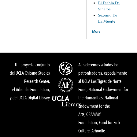
El Diablo De
Sinaloa
Sexenio De
La Muerte
More
Un proyecto conjunto
Agradecemos a todos los
del UCLA Chicano Studies
patronicadores, especialmente
Research Center,
al UCLA Los Tigres de Norte
el Arhoolie Foundation,
Fund, National Endowment for
y del UCLA Digital Library
the Humanities, National
Endowment for the
Arts, GRAMMY
Foundation, Fund for Folk
Culture, Arhoolie