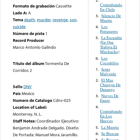
Contrabando
Formato de grabación
Cassette
En Chile
Lado A:
A
Silencio De
3.
Tema
death
,
murder
,
revenge
,
son
,
Muerte
suicide
Los
4.
Periqueros
Número de pista
1
La Escuadra
5.
Record Producer
(En Que
Marco Antonio Galindo
Trabaja El
Muchacho)
Los
6.
Cocodrilos
Título del álbum
Tormenta De
Jesus
1.
Corridos 2
Malverde
El Mas
2.
Chingon De
Sello
DNV
Durango
País
Mexico
Nieves De
3.
Numero de Catalogo
Cdnv-025
Enero
Location of Label:
4.
Contrabando
Monterrey, N. L.
En Los
Staff Notes:
Coordinador Ejecutivo:
Huevos
La Muerta
5.
Benjamin Andrade Delgado. Diseño
Se Buscan
6.
De Portada: Manuel Mora Jaramillo.
Se Buscan
6.