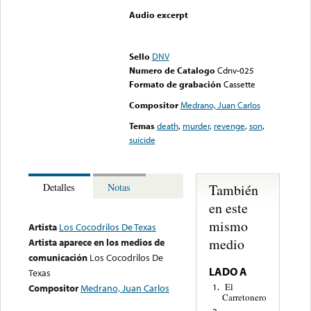
Audio excerpt
Error loading media: File
could not be played
Sello
DNV
Numero de Catalogo
Cdnv-025
Formato de grabación
Cassette
Compositor
Medrano, Juan Carlos
Temas
death
,
murder
,
revenge
,
son
,
suicide
También
Detalles
Notas
en este
mismo
Artista
Los Cocodrilos De Texas
medio
Artista aparece en los medios de
comunicación
Los Cocodrilos De
LADO A
Texas
El
1.
Compositor
Medrano, Juan Carlos
Carretonero
2.