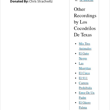
Donated By:
Chris Strachwitz
Other
Recordings
by Los
Cocodrilos
De Texas
Mis Tres
Animales
El Gato
Negro
Las
Monjitas
El Circo
El 911
Carrera
Prohibida
Error De Un
Padre
El Güero
Palma