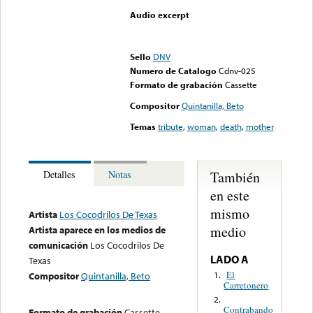
Audio excerpt
Error loading media: File
could not be played
Sello
DNV
Numero de Catalogo
Cdnv-025
Formato de grabación
Cassette
Compositor
Quintanilla, Beto
Temas
tribute
,
woman
,
death
,
mother
También
Detalles
Notas
en este
mismo
Artista
Los Cocodrilos De Texas
medio
Artista aparece en los medios de
comunicación
Los Cocodrilos De
LADO A
Texas
El
1.
Compositor
Quintanilla, Beto
Carretonero
2.
Contrabando
Formato de grabación
Cassette