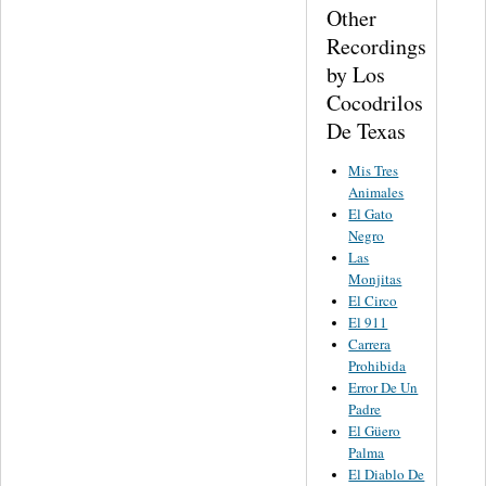
Other
Recordings
by Los
Cocodrilos
De Texas
Mis Tres
Animales
El Gato
Negro
Las
Monjitas
El Circo
El 911
Carrera
Prohibida
Error De Un
Padre
El Güero
Palma
El Diablo De