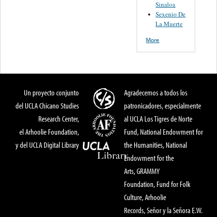
Sinaloa
Sexenio De
La Muerte
More
Un proyecto conjunto
Agradecemos a todos los
del UCLA Chicano Studies
patronicadores, especialmente
Research Center,
al UCLA Los Tigres de Norte
el Arhoolie Foundation,
Fund, National Endowment for
y del UCLA Digital Library
the Humanities, National
Endowment for the
Arts, GRAMMY
Foundation, Fund for Folk
Culture, Arhoolie
Records, Señor y la Señora E.W.