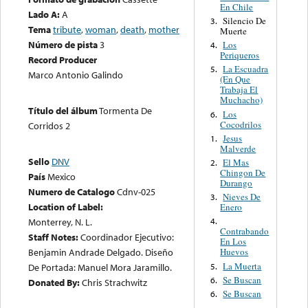
En Chile
Lado A:
A
Silencio De
3.
Tema
tribute
,
woman
,
death
,
mother
Muerte
Número de pista
3
Los
4.
Periqueros
Record Producer
La Escuadra
5.
Marco Antonio Galindo
(En Que
Trabaja El
Muchacho)
Título del álbum
Tormenta De
Los
6.
Cocodrilos
Corridos 2
Jesus
1.
Malverde
Sello
DNV
El Mas
2.
Chingon De
País
Mexico
Durango
Numero de Catalogo
Cdnv-025
Nieves De
3.
Location of Label:
Enero
Monterrey, N. L.
4.
Contrabando
Staff Notes:
Coordinador Ejecutivo:
En Los
Benjamin Andrade Delgado. Diseño
Huevos
La Muerta
5.
De Portada: Manuel Mora Jaramillo.
Se Buscan
6.
Donated By:
Chris Strachwitz
Se Buscan
6.