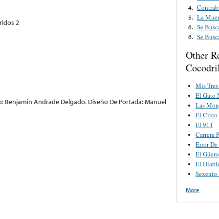
Contrab
4.
La Muer
5.
ridos 2
Se Busc
6.
Se Busc
6.
Other R
Cocodri
Mis Tres
El Gato 
o: Benjamin Andrade Delgado. Diseño De Portada: Manuel
Las Monj
El Circo
El 911
Carrera 
Error De
El Güero
El Diabl
Sexenio
More