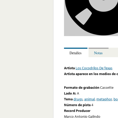
Detalles
Notas
Artista
Los Cocodrilos De Texas
Artista aparece en los medios de
Formato de grabación
Cassette
Lado A:
A
Tema
drugs
,
animal
,
metaphor
,
bo
Número de pista
4
Record Producer
Marco Antonio Galindo