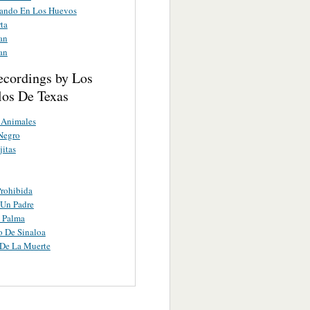
ando En Los Huevos
ta
an
an
ecordings by Los
los De Texas
 Animales
Negro
itas
Prohibida
 Un Padre
 Palma
o De Sinaloa
 De La Muerte