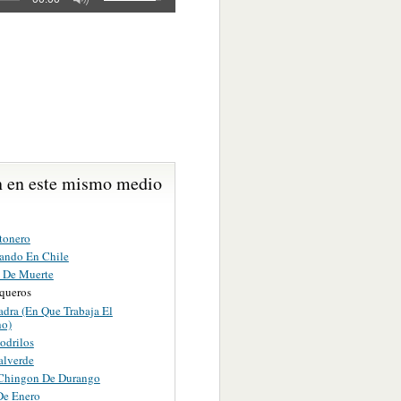
 en este mismo medio
tonero
ando En Chile
o De Muerte
iqueros
adra (En Que Trabaja El
o)
odrilos
alverde
Chingon De Durango
De Enero