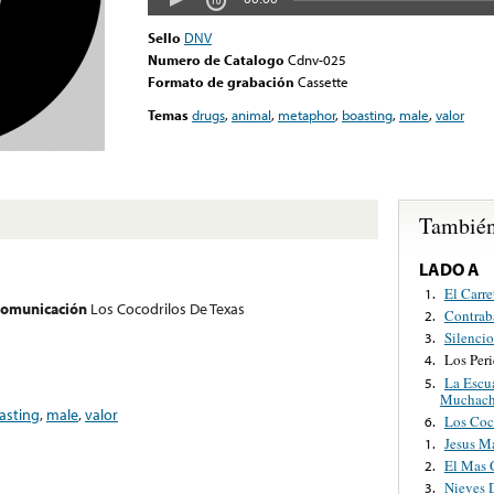
Sello
DNV
Numero de Catalogo
Cdnv-025
Formato de grabación
Cassette
Temas
drugs
,
animal
,
metaphor
,
boasting
,
male
,
valor
También
LADO A
El Carre
1.
 comunicación
Los Cocodrilos De Texas
Contrab
2.
Silenci
3.
Los Per
4.
La Escu
5.
Muchach
asting
,
male
,
valor
Los Coc
6.
Jesus M
1.
El Mas 
2.
Nieves 
3.