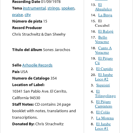
Recording Date
01/09/1978
El
13.
Tema
instrumental
,
strings
,
spoken
,
Ahualulco
praise
,
city
La Bruja
14.
El
Número de pista
15
15.
Cascabel
Record Producer
El Balajú
16.
Chris Strachwitz & Dan Sheehy
Bello
17.
Veracruz
Canto A
18.
Título del álbum
Sones Jarochos
Veracruz
El Pájaro
19.
Cú
Sello
Arhoolie Records
El Cupido
2.
País
USA
El Jarabe
20.
Numero de Catalogo
354
Loco #2
Location of Label:
Siquisirí
3.
10341 San Pablo Ave. El Cerrito,
El
4.
Tilingolingo
California 94530
El Pájaro
5.
Staff Notes:
CD contains 24 page
Carpintero
booklet with notes, translations and
El Colás
6.
transcriptions.
La Morena
7.
Donated By:
Chris Strachwitz
El Jarabe
8.
Loco #1