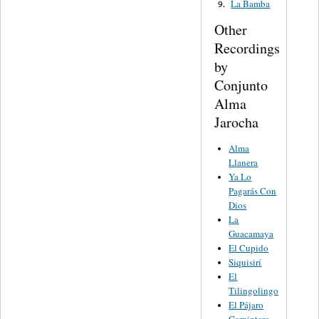
La Bamba
9.
Other
Recordings
by
Conjunto
Alma
Jarocha
Alma
Llanera
Ya Lo
Pagarás Con
Dios
La
Guacamaya
El Cupido
Siquisirí
El
Tilingolingo
El Pájaro