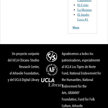
Carpintero
El Colás
La Morena
El Jarabe
Loco #1
More
Un proyecto conjunto
Agradecemos a todos los
del UCLA Chicano Studies
patronicadores, especialmente
Research Center,
al UCLA Los Tigres de Norte
el Arhoolie Foundation,
Fund, National Endowment for
y del UCLA Digital Library
the Humanities, National
Endowment for the
Arts, GRAMMY
Foundation, Fund for Folk
Culture, Arhoolie