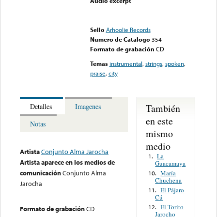
Audio excerpt
Error loading media: File
could not be played
Sello
Arhoolie Records
Numero de Catalogo
354
Formato de grabación
CD
Temas
instrumental
,
strings
,
spoken
,
praise
,
city
También
Detalles
Imagenes
en este
Notas
mismo
medio
Artista
Conjunto Alma Jarocha
La
1.
Artista aparece en los medios de
Guacamaya
comunicación
Conjunto Alma
María
10.
Chuchena
Jarocha
El Pájaro
11.
Cú
El Torito
12.
Formato de grabación
CD
Jarocho