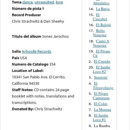
Tema
dance
,
unrequited
,
love
Ahualulco
Número de pista
9
La Bruja
14.
El
Record Producer
15.
Cascabel
Chris Strachwitz & Dan Sheehy
El Balajú
16.
Bello
17.
Veracruz
Título del álbum
Sones Jarochos
Canto A
18.
Veracruz
El Pájaro
Sello
Arhoolie Records
19.
Cú
País
USA
El Cupido
2.
Numero de Catalogo
354
El Jarabe
20.
Location of Label:
Loco #2
10341 San Pablo Ave. El Cerrito,
Siquisirí
3.
California 94530
El
4.
Tilingolingo
Staff Notes:
CD contains 24 page
El Pájaro
5.
booklet with notes, translations and
Carpintero
transcriptions.
El Colás
6.
Donated By:
Chris Strachwitz
La Morena
7.
El Jarabe
8.
Loco #1
La Bamba
9.