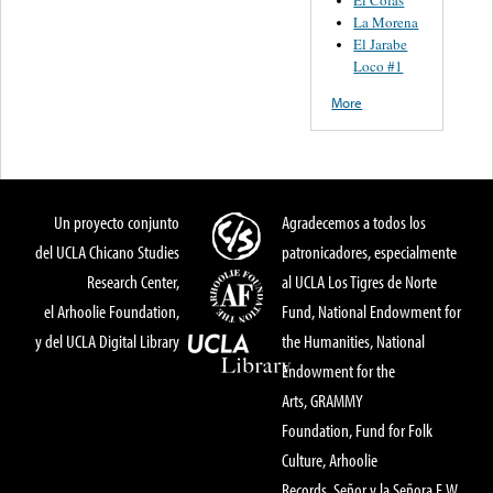
El Colás
La Morena
El Jarabe
Loco #1
More
Un proyecto conjunto
Agradecemos a todos los
del UCLA Chicano Studies
patronicadores, especialmente
Research Center,
al UCLA Los Tigres de Norte
el Arhoolie Foundation,
Fund, National Endowment for
y del UCLA Digital Library
the Humanities, National
Endowment for the
Arts, GRAMMY
Foundation, Fund for Folk
Culture, Arhoolie
Records, Señor y la Señora E.W.