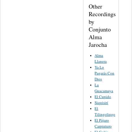
Other
Recordings
by
Conjunto
Alma
Jarocha
Alma
Llanera
Ya Lo
Pagarás Con
Dios
La
Guacamaya
El Cupido
Siquisirí
El
Tilingolingo
El Pájaro
Carpintero