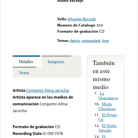
Audio excerpt
Error loading media: File
could not be played
Sello
Arhoolie Records
Numero de Catalogo
354
Formato de grabación
CD
Temas
dance
,
unrequited
,
love
También
Detalles
Imagenes
en este
Notas
mismo
medio
Artista
Conjunto Alma Jarocha
La
1.
Artista aparece en los medios de
Guacamaya
comunicación
Conjunto Alma
María
10.
Chuchena
Jarocha
El Pájaro
11.
Cú
El Torito
12.
Formato de grabación
CD
Jarocho
Recording Date
01/09/1978
El
13.