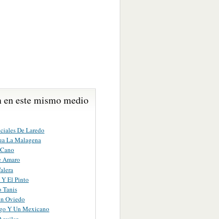
 en este mismo medio
iciales De Laredo
ua La Malagena
 Cano
e Amaro
alera
 Y El Pinto
o Tanis
n Oviedo
go Y Un Mexicano
Aguilar