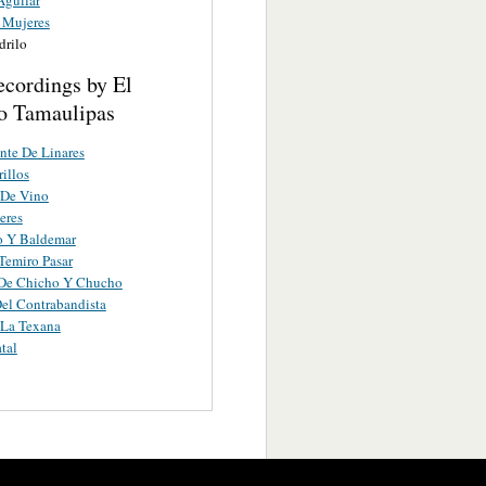
s Mujeres
drilo
ecordings by El
o Tamaulipas
nte De Linares
rillos
 De Vino
eres
o Y Baldemar
Temiro Pasar
 De Chicho Y Chucho
el Contrabandista
 La Texana
tal