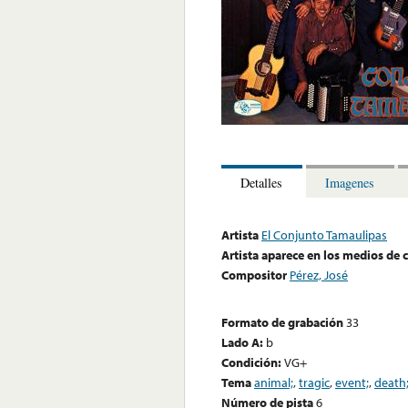
Detalles
Imagenes
Artista
El Conjunto Tamaulipas
Artista aparece en los medios de
Compositor
Pérez, José
Formato de grabación
33
Lado A:
b
Condición:
VG+
Tema
animal;
,
tragic
,
event;
,
death
Número de pista
6