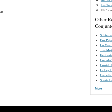
Las Tre
5.
El Coco
6.
ias
Other R
Conjunt
Subtenie
Dos Paja
Un Vaso
Tres Muj
Heribert
Cuando 
Corrido
La Ley D
Camelia
Suerte Fa
More