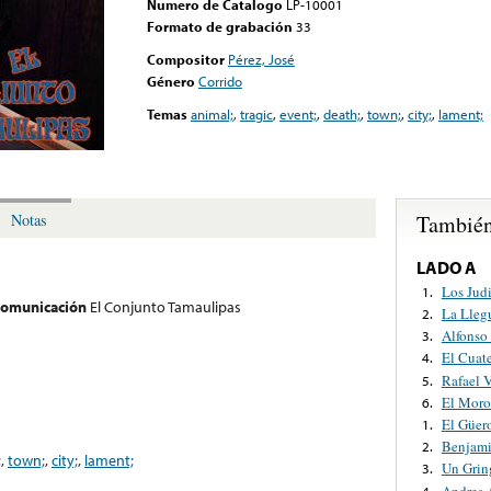
Numero de Catalogo
LP-10001
Formato de grabación
33
Compositor
Pérez, José
Género
Corrido
Temas
animal;
,
tragic
,
event;
,
death;
,
town;
,
city;
,
lament;
También
Notas
LADO A
Los Jud
1.
 comunicación
El Conjunto Tamaulipas
La Lleg
2.
Alfonso
3.
El Cuat
4.
Rafael V
5.
El Moro
6.
El Güer
1.
Benjami
2.
;
,
town;
,
city;
,
lament;
Un Grin
3.
Andres 
4.