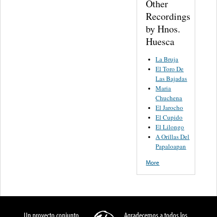
Other
Recordings
by Hnos.
Huesca
La Bruja
El Toro De
Las Bajadas
Maria
Chuchena
El Jarocho
El Cupido
El Lilongo
A Orillas Del
Papaloapan
More
Un proyecto conjunto
Agradecemos a todos los