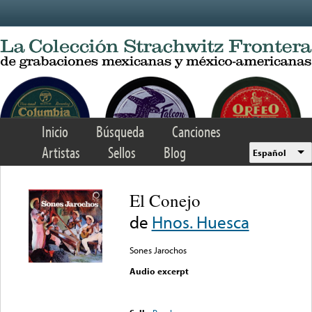
Skip to main content
Inicio
Búsqueda
Canciones
Artistas
Sellos
Blog
Español
El Conejo
de
Hnos. Huesca
Sones Jarochos
Audio excerpt
Error loading media: File
could not be played