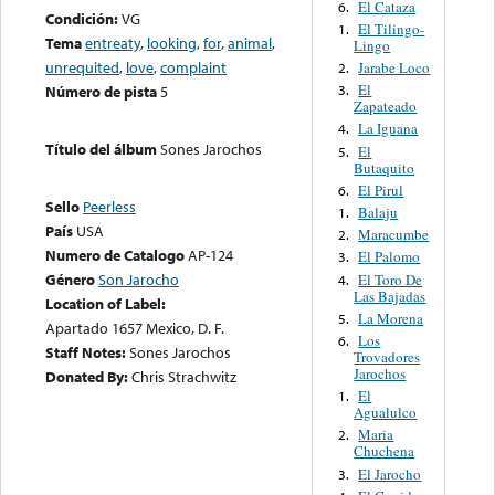
El Cataza
6.
Condición:
VG
El Tilingo-
1.
Tema
entreaty
,
looking
,
for
,
animal
,
Lingo
unrequited
,
love
,
complaint
Jarabe Loco
2.
El
3.
Número de pista
5
Zapateado
La Iguana
4.
Título del álbum
Sones Jarochos
El
5.
Butaquito
El Pirul
6.
Sello
Peerless
Balaju
1.
País
USA
Maracumbe
2.
Numero de Catalogo
AP-124
El Palomo
3.
Género
Son Jarocho
El Toro De
4.
Las Bajadas
Location of Label:
La Morena
5.
Apartado 1657 Mexico, D. F.
Los
6.
Staff Notes:
Sones Jarochos
Trovadores
Jarochos
Donated By:
Chris Strachwitz
El
1.
Agualulco
Maria
2.
Chuchena
El Jarocho
3.