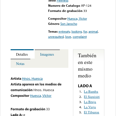
Sello
Peerless
Numero de Catalogo
AP-124
Formato de grabación
33
Compositor
Huesca, Victor
Género
Son Jarocho
Temas
entreaty
,
looking
,
for
,
animal
,
unrequited
,
love
,
complaint
También
Detalles
Imagenes
en este
Notas
mismo
medio
Artista
Hnos. Huesca
Artista aparece en los medios de
LADO A
comunicación
Hnos. Huesca
La Bamba
1.
Compositor
Huesca, Victor
El Siquisiri
2.
La Bruja
3.
La Vieja
4.
Formato de grabación
33
El Tiburon
5.
Lado A:
e