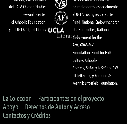
del UCLA Chicano Studies
patronicadores, especialmente
Research Center,
al UCLA Los Tigres de Norte
el Arhoolie Foundation,
Fund, National Endowment for
y del UCLA Digital Library
the Humanities, National
Endowment for the
Arts, GRAMMY
Foundation, Fund for Folk
Culture, Arhoolie
Records, Señor y la Señora E.W.
Littlefield Jr., y Edmund &
Jeannik Littlefield Foundation.
La Colección
Participantes en el proyecto
Apoyo
Derechos de Autor y Acceso
Contactos y Créditos