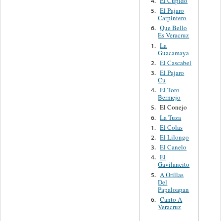
El Cupido
4.
El Pajaro
5.
Carpintero
Que Bello
6.
Es Veracruz
La
1.
Guacamaya
El Cascabel
2.
El Pajaro
3.
Cu
El Toro
4.
Bermejo
El Conejo
5.
La Tuza
6.
El Colas
1.
El Lilongo
2.
El Canelo
3.
El
4.
Gavilancito
A Orillas
5.
Del
Papaloapan
Canto A
6.
Veracruz