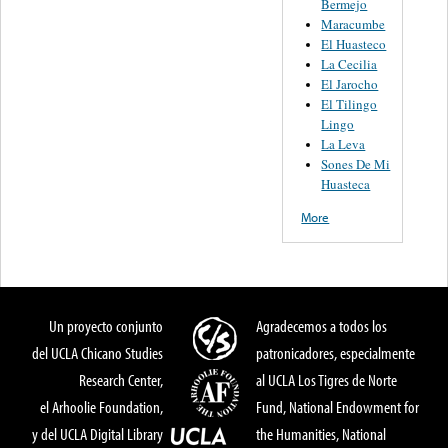
Bermejo
Maracumbe
El Huasteco
La Cecilia
El Jarocho
El Tilingo
Lingo
La Leva
Sones De Mi
Huasteca
More
Un proyecto conjunto
Agradecemos a todos los
del UCLA Chicano Studies
patronicadores, especialmente
Research Center,
al UCLA Los Tigres de Norte
el Arhoolie Foundation,
Fund, National Endowment for
y del UCLA Digital Library
the Humanities, National