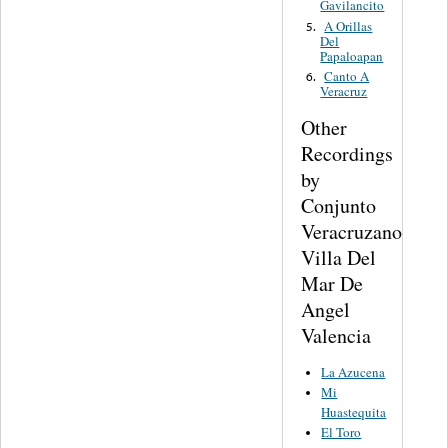
Gavilancito
A Orillas
5.
Del
Papaloapan
Canto A
6.
Veracruz
Other
Recordings
by
Conjunto
Veracruzano
Villa Del
Mar De
Angel
Valencia
La Azucena
Mi
Huastequita
El Toro