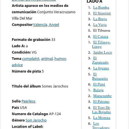
LADO A
Artista aparece en los medios de
La Bamba
1.
comunicación
Conjunto Veracruzano
El Siquisiri
2.
Villa Del Mar
La Bruja
3.
Compositor
Valencia, Angel
La Vieja
4.
El Tiburon
5.
El Cataza
6.
Formato de grabación
33
El Tilingo-
1.
Lado A:
a
Lingo
Condición:
VG
Jarabe Loco
2.
El
3.
Tema
complaint
,
animal
,
humor
,
Zapateado
advice
La Iguana
4.
Número de pista
5
El
5.
Butaquito
El Pirul
6.
Título del álbum
Sones Jarochos
Balaju
1.
Maracumbe
2.
Sello
Peerless
El Palomo
3.
País
USA
El Toro De
4.
Las Bajadas
Numero de Catalogo
AP-124
La Morena
5.
Género
Son Jarocho
Los
6.
Location of Label:
Trovadores