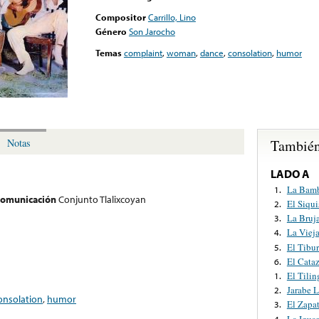
Compositor
Carrillo, Lino
Género
Son Jarocho
Temas
complaint
,
woman
,
dance
,
consolation
,
humor
También
Notas
LADO A
La Bam
1.
 comunicación
Conjunto Tlalixcoyan
El Siqui
2.
La Bruj
3.
La Viej
4.
El Tibu
5.
El Cata
6.
El Tili
1.
Jarabe 
2.
onsolation
,
humor
El Zapa
3.
La Igua
4.