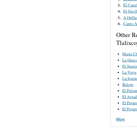
El Cane
3.
El Gavil
4.
A Orill
5.
Canto A
6.
Other R
Tlalixc
Maria C
La Guac
El Siquis
La Vieja
La Iguan
Balaju
El Palo
El Agual
El Pajar
El Pajar
More