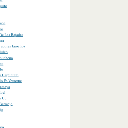
quito
mbe
mo
 De Las Bajadas
ena
vadores Jarochos
lulco
huchena
cho
do
o Carpintero
lo Es Veracruz
camaya
abel
ro Cu
 Bermejo
jo
s
ngo