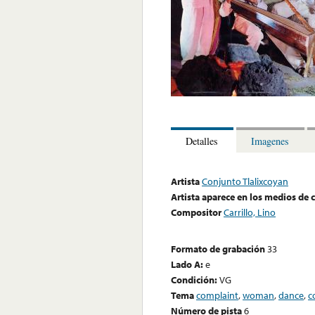
Detalles
Imagenes
Artista
Conjunto Tlalixcoyan
Artista aparece en los medios de
Compositor
Carrillo, Lino
Formato de grabación
33
Lado A:
e
Condición:
VG
Tema
complaint
,
woman
,
dance
,
c
Número de pista
6