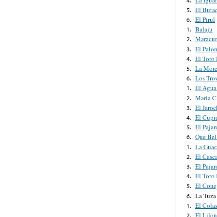
El Buta
5.
El Pirul
6.
Balaju
1.
Maracu
2.
El Palo
3.
El Toro
4.
La Mor
5.
Los Tro
6.
El Agua
1.
Maria C
2.
El Jaro
3.
El Cupi
4.
El Pajar
5.
Que Bel
6.
La Gua
1.
El Casc
2.
El Paja
3.
El Toro
4.
El Cone
5.
La Tuza
6.
El Cola
1.
El Lilo
2.