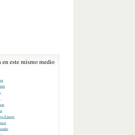
 en este mismo medio
ba
siri
a
a
ron
za
ngo-Lingo
Loco
teado
na