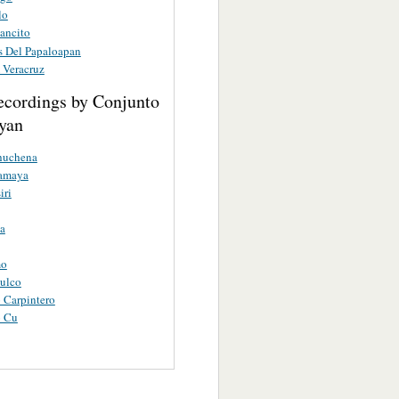
lo
ancito
as Del Papaloapan
 Veracruz
ecordings by Conjunto
oyan
huchena
amaya
iri
a
mo
ulco
o Carpintero
o Cu