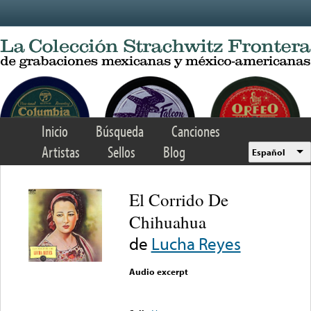
Skip to main content
Inicio
Búsqueda
Canciones
Artistas
Sellos
Blog
Español
El Corrido De
Chihuahua
de
Lucha Reyes
Audio excerpt
Error loading media: File
could not be played