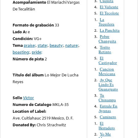
Cuquita
3.
Acompañamiento
El Mariachi Vargas
El Valiente
4.
De Tecalitlán
El Tecolote
5.
La
1.
Tequilera
Formato de grabación
33
La Panchita
2.
Lado A:
e
Pobre
3.
Condición:
VG+
Changuita
Tema
praise;
,
state;
,
beauty;
,
nature;
,
Torito
4.
Retinto
boasting;
,
pride;
El
5.
Número de pista
2
Castigador
Cancion
1.
Mexicana
Título del álbum
Lo Mejor De Lucha
Ay Que
2.
Reyes
Lindo Es
Guanajuato
Tu
3.
Sello
Victor
Chinampa
Numero de Catalogo
MKLA-35
Entrale En
4.
Ayunas
Location of Label:
Caminero
5.
Ave. Cuitlahauc 2519 Mexico, D. F.
El
1.
Donated By:
Chris Strachwitz
Herradero
Yo Me
2.