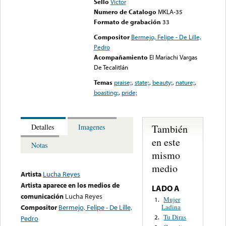
Sello
Victor
Numero de Catalogo
MKLA-35
Formato de grabación
33
Compositor
Bermejo, Felipe - De Lille,
Pedro
Acompañamiento
El Mariachi Vargas
De Tecalitlán
Temas
praise;
,
state;
,
beauty;
,
nature;
,
boasting;
,
pride;
También
Detalles
Imagenes
en este
Notas
mismo
medio
Artista
Lucha Reyes
Artista aparece en los medios de
LADO A
comunicación
Lucha Reyes
Mujer
1.
Ladina
Compositor
Bermejo, Felipe - De Lille,
Tu Diras
2.
Pedro