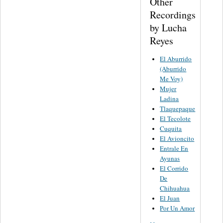
Other
Recordings
by Lucha
Reyes
El Aburrido
(Aburrido
Me Voy)
Mujer
Ladina
Tlaquepaque
El Tecolote
Cuquita
El Avioncito
Entrale En
Ayunas
El Corrido
De
Chihuahua
El Juan
Por Un Amor