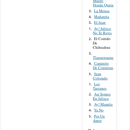
Muero
Donde Quera
La Mensa
3.
Mañanita
4.
El Juan
5.
Ay! Jalisco
1.
No Te Rajes
El Corrido
2.
De
Chihuahua
3.
Tlaquepaque
Caminito
4.
De Contreras
Juan
5.
Colorado
Los
1.
Tarzanes
Asi Somos
2.
En Jalisco
Ay! Mamita
3.
Ya No
4.
Por Un
5.
Amor