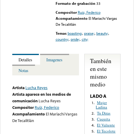
Formato de grabación
33
Compositor
Ruiz, Federico
Acompañamiento
El Mariachi Vargas
De Tecalitlán
Temas
boasting;
,
praise;
,
beauty;
,
country;
,
pride;
,
city;
También
Detalles
Imagenes
en este
Notas
mismo
medio
Artista
Lucha Reyes
Artista aparece en los medios de
LADO A
comunicación
Lucha Reyes
Mujer
1.
Ladina
Compositor
Ruiz, Federico
Tu Diras
2.
Acompañamiento
El Mariachi Vargas
Cuquita
3.
De Tecalitlán
El Valiente
4.
El Tecolote
5.