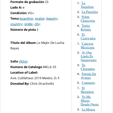
Formato de grabación
33
La
1.
Tequilera
Lado A:
e
La Panchita
2.
Condición:
VG+
Pobre
3.
Tema
boasting;
,
praise;
,
beauty;
,
Changuita
country;
,
pride;
,
city;
Torito
4.
Retinto
Número de pista
3
El
5.
Castigador
Título del álbum
Lo Mejor De Lucha
Cancion
1.
Mexicana
Reyes
Ay Que
2.
Lindo Es
Guanajuato
Sello
Victor
Tu
3.
Numero de Catalogo
MKLA-35
Chinampa
Location of Label:
Entrale En
4.
Ayunas
Ave. Cuitlahauc 2519 Mexico, D. F.
Caminero
5.
Donated By:
Chris Strachwitz
El
1.
Herradero
Yo Me
2.
Muero
Donde Quera
La Mensa
3.