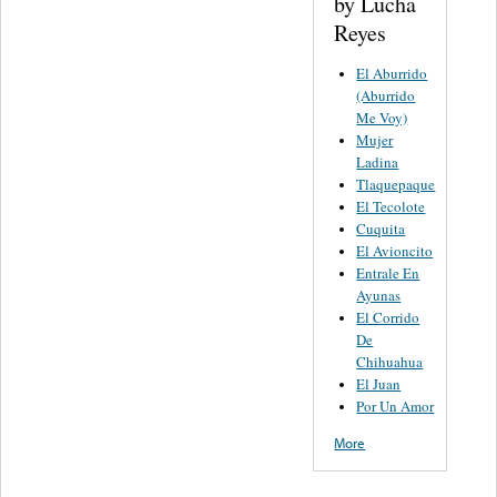
by Lucha
Reyes
El Aburrido
(Aburrido
Me Voy)
Mujer
Ladina
Tlaquepaque
El Tecolote
Cuquita
El Avioncito
Entrale En
Ayunas
El Corrido
De
Chihuahua
El Juan
Por Un Amor
More