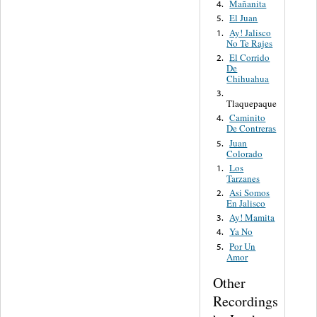
Mañanita
4.
El Juan
5.
Ay! Jalisco
1.
No Te Rajes
El Corrido
2.
De
Chihuahua
3.
Tlaquepaque
Caminito
4.
De Contreras
Juan
5.
Colorado
Los
1.
Tarzanes
Asi Somos
2.
En Jalisco
Ay! Mamita
3.
Ya No
4.
Por Un
5.
Amor
Other
Recordings