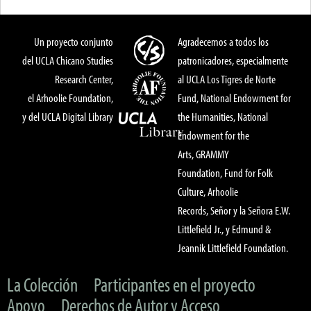
Un proyecto conjunto
Agradecemos a todos los
del UCLA Chicano Studies
patronicadores, especialmente
Research Center,
al UCLA Los Tigres de Norte
el Arhoolie Foundation,
Fund, National Endowment for
y del UCLA Digital Library
the Humanities, National
Endowment for the
Arts, GRAMMY
Foundation, Fund for Folk
Culture, Arhoolie
Records, Señor y la Señora E.W.
Littlefield Jr., y Edmund &
Jeannik Littlefield Foundation.
La Colección
Participantes en el proyecto
Apoyo
Derechos de Autor y Acceso