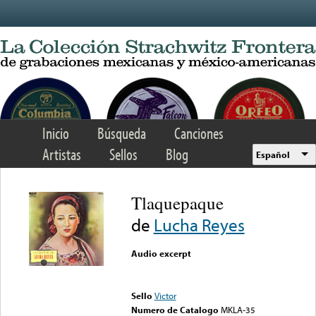
Skip to main content
Inicio
Búsqueda
Canciones
Artistas
Sellos
Blog
Español
Tlaquepaque
de
Lucha Reyes
Audio excerpt
Error loading media: File
could not be played
Sello
Victor
Numero de Catalogo
MKLA-35