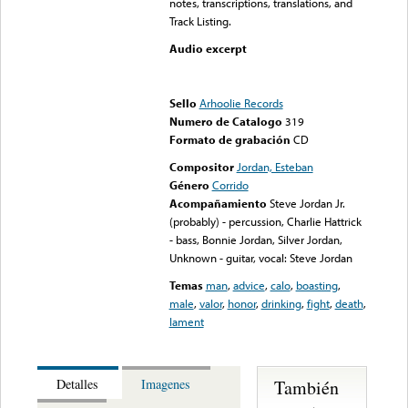
notes, transcriptions, translations, and
Track Listing.
Audio excerpt
Error loading media: File
could not be played
Sello
Arhoolie Records
Numero de Catalogo
319
Formato de grabación
CD
Compositor
Jordan, Esteban
Género
Corrido
Acompañamiento
Steve Jordan Jr.
(probably) - percussion, Charlie Hattrick
- bass, Bonnie Jordan, Silver Jordan,
Unknown - guitar, vocal: Steve Jordan
Temas
man
,
advice
,
calo
,
boasting
,
male
,
valor
,
honor
,
drinking
,
fight
,
death
,
lament
También
Detalles
Imagenes