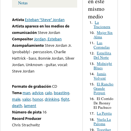
en este
Notas
mismo
medio
Artista
Esteban “Steve” Jordan
La
1.
Artista aparece en los medios de
Tracionera
comunicación
Steve Jordan
Mujer Sin
10.
Alma
Compositor
Jordan, Esteban
Las
11.
Acompañamiento
Steve Jordan Jr.
Coronelas
(probably) - percussion, Charlie
Estrellita
12.
Del Norte
Hattrick - bass, Bonnie Jordan, Silver
Midnight
13.
Jordan, Unknown - guitar, vocal:
Blues
Steve Jordan
Jamás
14.
Volveré
El Rancho
15.
Formato de grabación
CD
Grande
Tema
man
,
advice
,
calo
,
boasting
,
Potpuri
El Corrido
16.
male
,
valor
,
honor
,
drinking
,
fight
,
De Jhonny
death
,
lament
El Pachuco
Número de pista
16
La Pepita
17.
Record Producer
Vuela La
18.
Paloma
Chris Strachwitz
Together
19.