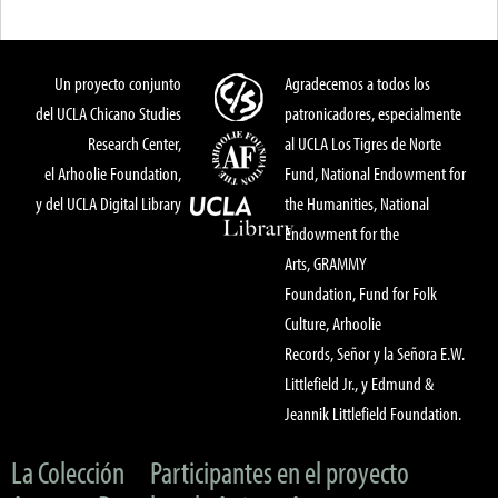
Un proyecto conjunto
Agradecemos a todos los
del UCLA Chicano Studies
patronicadores, especialmente
Research Center,
al UCLA Los Tigres de Norte
el Arhoolie Foundation,
Fund, National Endowment for
y del UCLA Digital Library
the Humanities, National
Endowment for the
Arts, GRAMMY
Foundation, Fund for Folk
Culture, Arhoolie
Records, Señor y la Señora E.W.
Littlefield Jr., y Edmund &
Jeannik Littlefield Foundation.
La Colección
Participantes en el proyecto