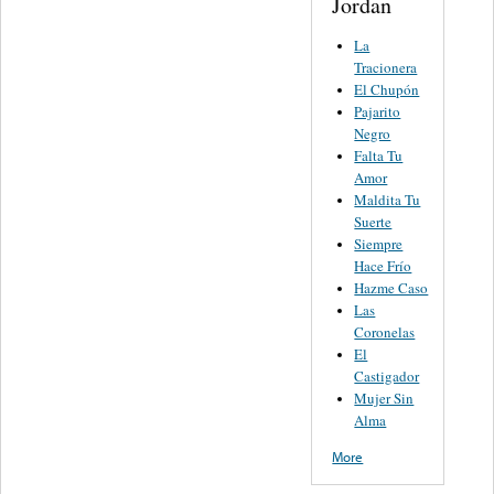
Jordan
La
Tracionera
El Chupón
Pajarito
Negro
Falta Tu
Amor
Maldita Tu
Suerte
Siempre
Hace Frío
Hazme Caso
Las
Coronelas
El
Castigador
Mujer Sin
Alma
More