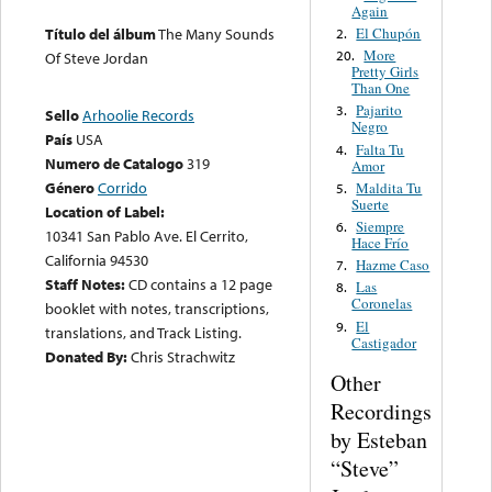
Again
El Chupón
Título del álbum
The Many Sounds
2.
More
20.
Of Steve Jordan
Pretty Girls
Than One
Pajarito
3.
Sello
Arhoolie Records
Negro
País
USA
Falta Tu
4.
Numero de Catalogo
319
Amor
Género
Corrido
Maldita Tu
5.
Suerte
Location of Label:
Siempre
6.
10341 San Pablo Ave. El Cerrito,
Hace Frío
California 94530
Hazme Caso
7.
Staff Notes:
CD contains a 12 page
Las
8.
Coronelas
booklet with notes, transcriptions,
El
9.
translations, and Track Listing.
Castigador
Donated By:
Chris Strachwitz
Other
Recordings
by Esteban
“Steve”