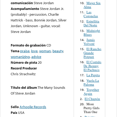
comunicación
Steve Jordan
Mujer Sin
10.
Alma
Acompañamiento
Steve Jordan Jr.
Las
11.
(probably) - percussion, Charlie
Coronelas
Hattrick - bass, Bonnie Jordan, Silver
Estrellita
12.
Del Norte
Jordan, Unknown - guitar, vocal:
Midnight
13.
Steve Jordan
Blues
Jamás
14.
Volveré
Formato de grabación
CD
El Rancho
15.
Tema
praise
,
love
,
woman
,
beauty
,
Grande
womanizing
,
advice
Potpuri
El Corrido
16.
Número de pista
20
De Jhonny
Record Producer
El Pachuco
Chris Strachwitz
La Pepita
17.
Vuela La
18.
Paloma
Título del álbum
The Many Sounds
Together
19.
Of Steve Jordan
Again
El Chupón
2.
More
20.
Sello
Arhoolie Records
Pretty Girls
Than One
País
USA