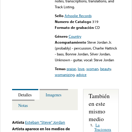
notes, transcriptions, translations, and
Track Listing.
Sello
Arhoolie Records
Numero de Catalogo
319
Formato de grabación
CD
Género
Country
Acompañamiento
Steve Jordan Jr.
(probably) - percussion, Charlie Hattrick
- bass, Bonnie Jordan, Silver Jordan,
Unknown - guitar, vocal: Steve Jordan
Temas
praise
,
love
,
woman
,
beauty
,
womanizing
,
advice
También
Detalles
Imagenes
en este
Notas
mismo
medio
Artista
Esteban “Steve” Jordan
La
1.
Artista aparece en los medios de
Tracionera