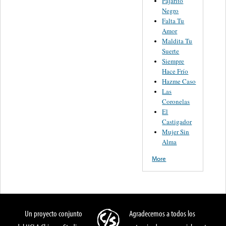
Pajarito
Negro
Falta Tu
Amor
Maldita Tu
Suerte
Siempre
Hace Frío
Hazme Caso
Las
Coronelas
El
Castigador
Mujer Sin
Alma
More
Un proyecto conjunto
Agradecemos a todos los