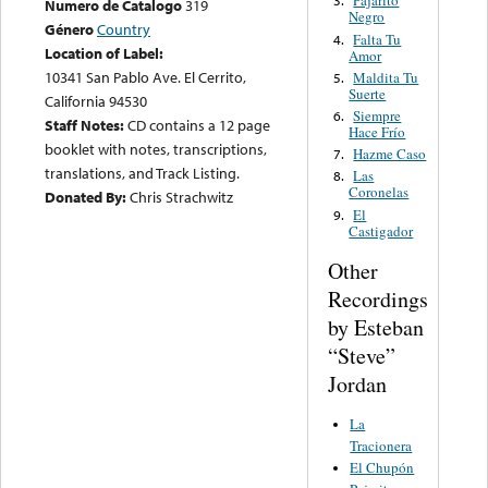
Pajarito
3.
Numero de Catalogo
319
Negro
Género
Country
Falta Tu
4.
Location of Label:
Amor
10341 San Pablo Ave. El Cerrito,
Maldita Tu
5.
Suerte
California 94530
Siempre
6.
Staff Notes:
CD contains a 12 page
Hace Frío
booklet with notes, transcriptions,
Hazme Caso
7.
translations, and Track Listing.
Las
8.
Coronelas
Donated By:
Chris Strachwitz
El
9.
Castigador
Other
Recordings
by Esteban
“Steve”
Jordan
La
Tracionera
El Chupón