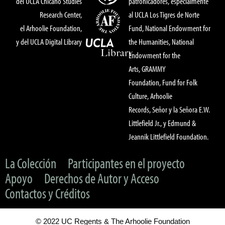
del UCLA Chicano Studies
patronicadores, especialmente
Research Center,
al UCLA Los Tigres de Norte
el Arhoolie Foundation,
Fund, National Endowment for
y del UCLA Digital Library
the Humanities, National
Endowment for the
Arts, GRAMMY
Foundation, Fund for Folk
Culture, Arhoolie
Records, Señor y la Señora E.W.
Littlefield Jr., y Edmund &
Jeannik Littlefield Foundation.
La Colección
Participantes en el proyecto
Apoyo
Derechos de Autor y Acceso
Contactos y Créditos
© 2022 UC Regents & The Arhoolie Foundation