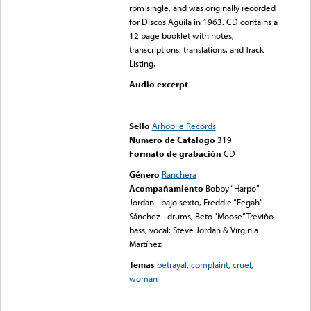
rpm single, and was originally recorded
for Discos Aguila in 1963. CD contains a
12 page booklet with notes,
transcriptions, translations, and Track
Listing.
Audio excerpt
Error loading media: File
could not be played
Sello
Arhoolie Records
Numero de Catalogo
319
Formato de grabación
CD
Género
Ranchera
Acompañamiento
Bobby “Harpo”
Jordan - bajo sexto, Freddie “Eegah”
Sánchez - drums, Beto “Moose” Treviño -
bass, vocal: Steve Jordan & Virginia
Martínez
Temas
betrayal
,
complaint
,
cruel
,
woman