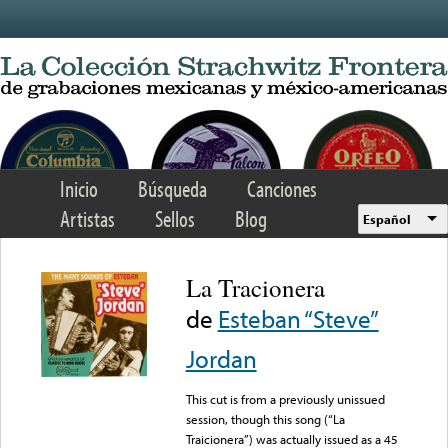
Skip to main content
Inicio
Búsqueda
Canciones
Artistas
Sellos
Blog
Español
La Tracionera
de
Esteban “Steve”
Jordan
This cut is from a previously unissued
session, though this song (“La
Traicionera”) was actually issued as a 45