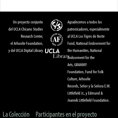
Un proyecto conjunto
Agradecemos a todos los
del UCLA Chicano Studies
patronicadores, especialmente
Research Center,
al UCLA Los Tigres de Norte
el Arhoolie Foundation,
Fund, National Endowment for
y del UCLA Digital Library
the Humanities, National
Endowment for the
Arts, GRAMMY
Foundation, Fund for Folk
Culture, Arhoolie
Records, Señor y la Señora E.W.
Littlefield Jr., y Edmund &
Jeannik Littlefield Foundation.
La Colección
Participantes en el proyecto