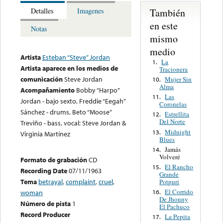
También
Detalles
Imagenes
en este
Notas
mismo
medio
Artista
Esteban “Steve” Jordan
La
1.
Artista aparece en los medios de
Tracionera
comunicación
Steve Jordan
Mujer Sin
10.
Alma
Acompañamiento
Bobby “Harpo”
Las
11.
Jordan - bajo sexto, Freddie “Eegah”
Coronelas
Sánchez - drums, Beto “Moose”
Estrellita
12.
Del Norte
Treviño - bass, vocal: Steve Jordan &
Midnight
13.
Virginia Martínez
Blues
Jamás
14.
Volveré
Formato de grabación
CD
El Rancho
15.
Recording Date
07/11/1963
Grande
Tema
betrayal
,
complaint
,
cruel
,
Potpuri
El Corrido
16.
woman
De Jhonny
Número de pista
1
El Pachuco
Record Producer
La Pepita
17.