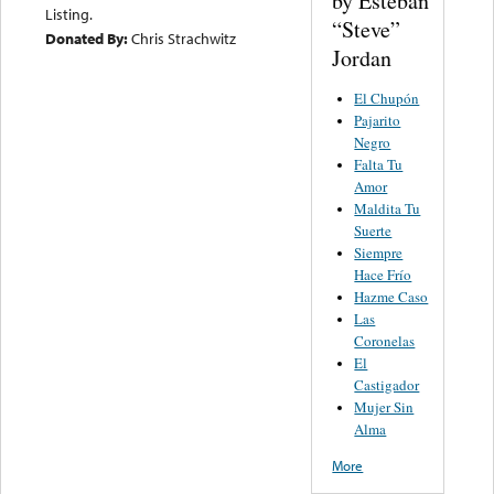
by Esteban
Listing.
“Steve”
Donated By:
Chris Strachwitz
Jordan
El Chupón
Pajarito
Negro
Falta Tu
Amor
Maldita Tu
Suerte
Siempre
Hace Frío
Hazme Caso
Las
Coronelas
El
Castigador
Mujer Sin
Alma
More