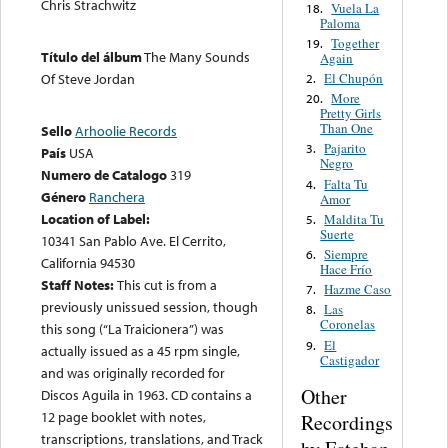
Chris Strachwitz
Vuela La
18.
Paloma
Together
19.
Título del álbum
The Many Sounds
Again
El Chupón
Of Steve Jordan
2.
More
20.
Pretty Girls
Than One
Sello
Arhoolie Records
Pajarito
3.
País
USA
Negro
Numero de Catalogo
319
Falta Tu
4.
Género
Ranchera
Amor
Location of Label:
Maldita Tu
5.
Suerte
10341 San Pablo Ave. El Cerrito,
Siempre
6.
California 94530
Hace Frío
Staff Notes:
This cut is from a
Hazme Caso
7.
previously unissued session, though
Las
8.
Coronelas
this song (“La Traicionera”) was
El
9.
actually issued as a 45 rpm single,
Castigador
and was originally recorded for
Other
Discos Aguila in 1963. CD contains a
12 page booklet with notes,
Recordings
transcriptions, translations, and Track