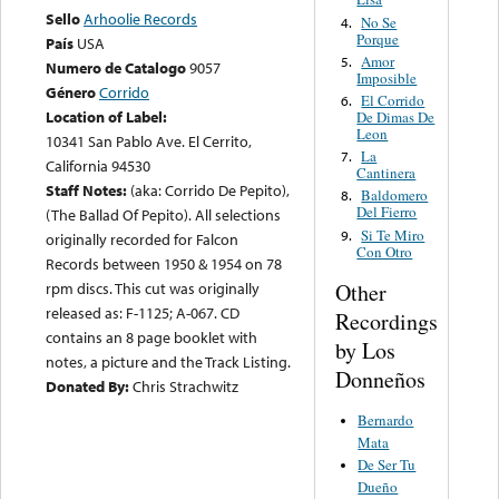
Sello
Arhoolie Records
No Se
4.
Porque
País
USA
Amor
5.
Numero de Catalogo
9057
Imposible
Género
Corrido
El Corrido
6.
Location of Label:
De Dimas De
Leon
10341 San Pablo Ave. El Cerrito,
La
7.
California 94530
Cantinera
Staff Notes:
(aka: Corrido De Pepito),
Baldomero
8.
Del Fierro
(The Ballad Of Pepito). All selections
Si Te Miro
9.
originally recorded for Falcon
Con Otro
Records between 1950 & 1954 on 78
Other
rpm discs. This cut was originally
released as: F-1125; A-067. CD
Recordings
contains an 8 page booklet with
by Los
notes, a picture and the Track Listing.
Donneños
Donated By:
Chris Strachwitz
Bernardo
Mata
De Ser Tu
Dueño