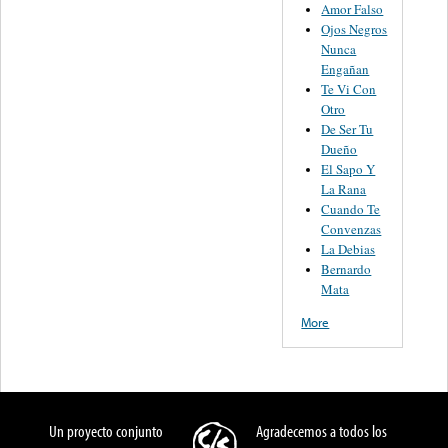
Amor Falso
Ojos Negros
Nunca
Engañan
Te Vi Con
Otro
De Ser Tu
Dueño
El Sapo Y
La Rana
Cuando Te
Convenzas
La Debias
Bernardo
Mata
More
Un proyecto conjunto
Agradecemos a todos los