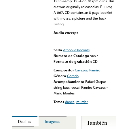
1950 &amp; 1954 on 78 rpm discs. This
cut was originally released as: F-1125;
A-067. CD contains an 8 page booklet
with notes, a picture and the Track
Listing.
Audio excerpt
Error loading media: File
could not be played
Sello
Arhoolie Records
Numero de Catalogo
9057
Formato de grabación
CD
Compositor
Cavazos, Ramiro
Género
Corrido
Acompañamiento
Rafael Gaspar -
string bass, vocal: Ramiro Cavazos -
Mario Montes
Temas
dance
,
murder
También
Detalles
Imagenes