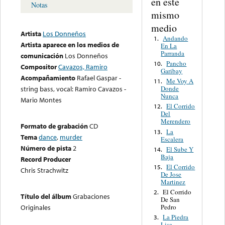
en este
Notas
mismo
medio
Artista
Los Donneños
Andando
1.
Artista aparece en los medios de
En La
Parranda
comunicación
Los Donneños
Pancho
10.
Compositor
Cavazos, Ramiro
Garibay
Acompañamiento
Rafael Gaspar -
Me Voy A
11.
Donde
string bass, vocal: Ramiro Cavazos -
Nunca
Mario Montes
El Corrido
12.
Del
Merendero
Formato de grabación
CD
La
13.
Tema
dance
,
murder
Escalera
Número de pista
2
El Sube Y
14.
Baja
Record Producer
El Corrido
15.
Chris Strachwitz
De Jose
Martinez
El Corrido
2.
Título del álbum
Grabaciones
De San
Pedro
Originales
La Piedra
3.
Lisa