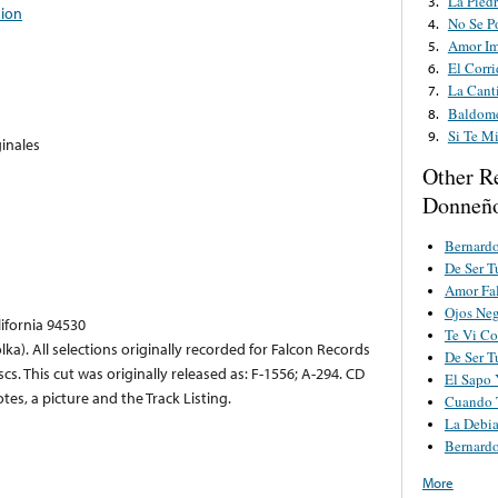
La Piedr
3.
dion
No Se P
4.
Amor Im
5.
El Corr
6.
La Cant
7.
Baldome
8.
Si Te M
9.
inales
Other R
Donneñ
Bernard
De Ser 
Amor Fa
Ojos Ne
lifornia 94530
Te Vi Co
a). All selections originally recorded for Falcon Records
De Ser 
. This cut was originally released as: F-1556; A-294. CD
El Sapo 
es, a picture and the Track Listing.
Cuando 
La Debia
Bernard
More