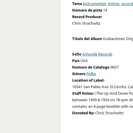
Tema
instrumental
,
strings
,
accor
Número de pista
14
Record Producer
Chris Strachwitz
Título del álbum
Grabaciones Orig
Sello
Arhoolie Records
País
USA
Numero de Catalogo
9057
Género
Polka
Location of Label:
10341 San Pablo Ave. El Cerrito, Ca
Staff Notes:
(The Up And Down Polk
between 1950 & 1954 on 78 rpm discs
contains an 8 page booklet with not
Donated By:
Chris Strachwitz