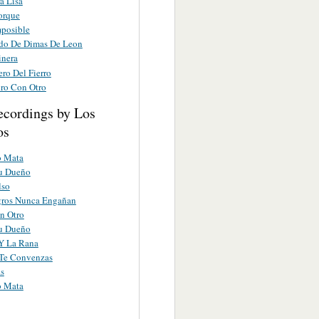
a Lisa
orque
posible
ido De Dimas De Leon
inera
ro Del Fierro
iro Con Otro
ecordings by Los
os
o Mata
Tu Dueño
lso
gros Nunca Engañan
n Otro
Tu Dueño
Y La Rana
Te Convenzas
s
o Mata