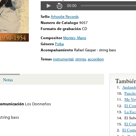
00:00
Sello
Arhoolie Records
Numero de Catalogo
9057
Formato de grabación
CD
Compositor
Montes, Mario
Género
Polka
Acompañamiento
Rafael Gaspar - string bass
Temas
instrumental
,
strings
,
accordion
También
Notas
Andando
1.
Pancho
10.
Me Vo
11.
 comunicación
Los Donneños
El Cor
12.
La Esc
13.
string bass
El Sub
14.
El Cor
15.
El Corr
2.