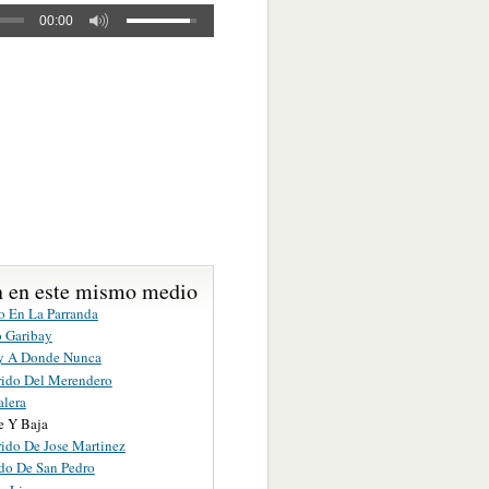
00:00
 en este mismo medio
 En La Parranda
 Garibay
y A Donde Nunca
rido Del Merendero
alera
e Y Baja
rido De Jose Martinez
ido De San Pedro