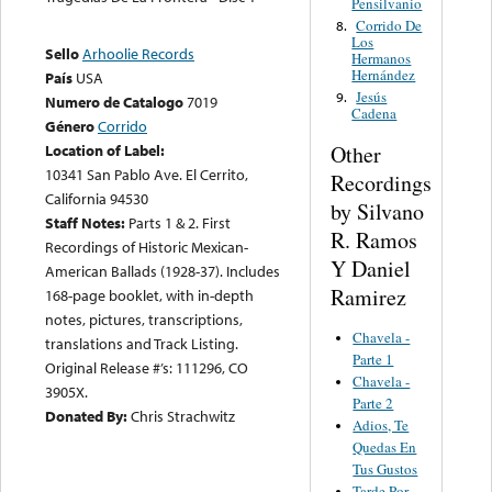
Pensilvanio
Corrido De
8.
Los
Sello
Arhoolie Records
Hermanos
Hernández
País
USA
Jesús
9.
Numero de Catalogo
7019
Cadena
Género
Corrido
Other
Location of Label:
10341 San Pablo Ave. El Cerrito,
Recordings
California 94530
by Silvano
Staff Notes:
Parts 1 & 2. First
R. Ramos
Recordings of Historic Mexican-
Y Daniel
American Ballads (1928-37). Includes
Ramirez
168-page booklet, with in-depth
notes, pictures, transcriptions,
Chavela -
translations and Track Listing.
Parte 1
Original Release #’s: 111296, CO
Chavela -
3905X.
Parte 2
Donated By:
Chris Strachwitz
Adios, Te
Quedas En
Tus Gustos
Tarde Por