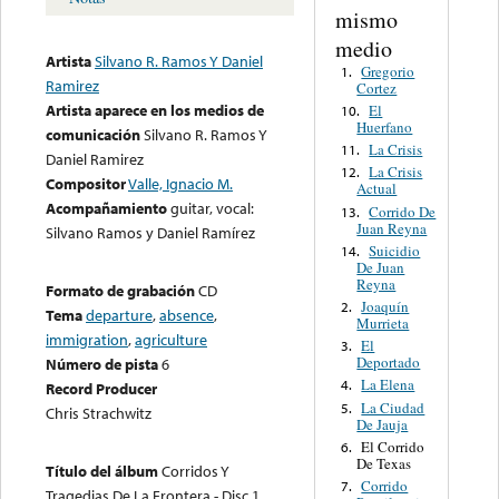
mismo
medio
Artista
Silvano R. Ramos Y Daniel
Gregorio
1.
Ramirez
Cortez
Artista aparece en los medios de
El
10.
Huerfano
comunicación
Silvano R. Ramos Y
La Crisis
11.
Daniel Ramirez
La Crisis
12.
Compositor
Valle, Ignacio M.
Actual
Acompañamiento
guitar, vocal:
Corrido De
13.
Juan Reyna
Silvano Ramos y Daniel Ramírez
Suicidio
14.
De Juan
Reyna
Formato de grabación
CD
Joaquín
2.
Tema
departure
,
absence
,
Murrieta
immigration
,
agriculture
El
3.
Deportado
Número de pista
6
La Elena
4.
Record Producer
La Ciudad
5.
Chris Strachwitz
De Jauja
El Corrido
6.
De Texas
Título del álbum
Corridos Y
Corrido
7.
Tragedias De La Frontera - Disc 1