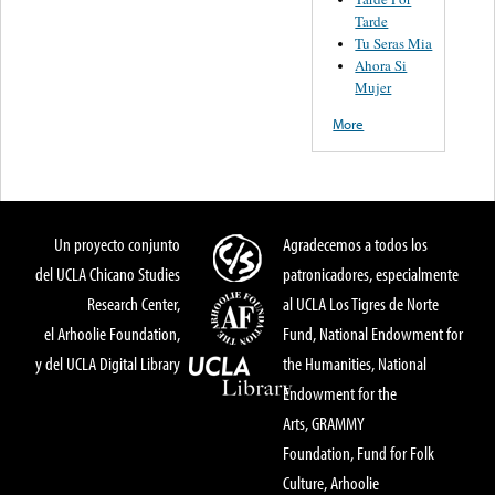
Tarde
Tu Seras Mia
Ahora Si
Mujer
More
Un proyecto conjunto
Agradecemos a todos los
del UCLA Chicano Studies
patronicadores, especialmente
Research Center,
al UCLA Los Tigres de Norte
el Arhoolie Foundation,
Fund, National Endowment for
y del UCLA Digital Library
the Humanities, National
Endowment for the
Arts, GRAMMY
Foundation, Fund for Folk
Culture, Arhoolie