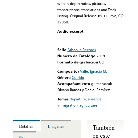
with in-depth notes, pictures,
transcriptions, translations and Track
Listing. Original Release #’s: 111296, CO
3905X.
Audio excerpt
Error loading media: File
could not be played
Sello
Arhoolie Records
Numero de Catalogo
7019
Formato de grabación
CD
Compositor
Valle, Ignacio M.
Género
Corrido
Acompañamiento
guitar, vocal:
Silvano Ramos y Daniel Ramírez
Temas
departure
,
absence
,
immigration
,
agriculture
También
Detalles
Imagenes
en este
Notas