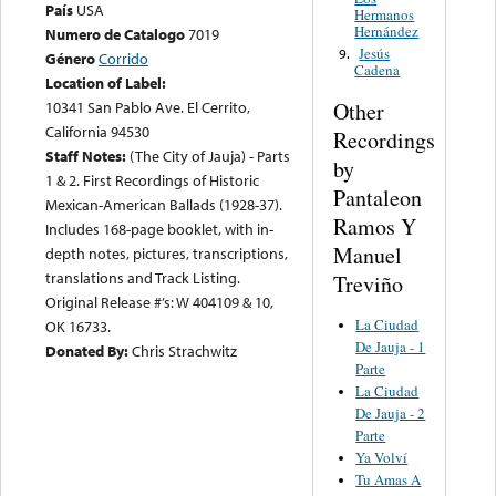
País
USA
Hermanos
Hernández
Numero de Catalogo
7019
Jesús
9.
Género
Corrido
Cadena
Location of Label:
Other
10341 San Pablo Ave. El Cerrito,
California 94530
Recordings
Staff Notes:
(The City of Jauja) - Parts
by
1 & 2. First Recordings of Historic
Pantaleon
Mexican-American Ballads (1928-37).
Ramos Y
Includes 168-page booklet, with in-
Manuel
depth notes, pictures, transcriptions,
translations and Track Listing.
Treviño
Original Release #’s: W 404109 & 10,
La Ciudad
OK 16733.
De Jauja - 1
Donated By:
Chris Strachwitz
Parte
La Ciudad
De Jauja - 2
Parte
Ya Volví
Tu Amas A