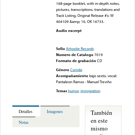
168-page booklet, with in-depth notes,
pictures, transcriptions, translations and
Track Listing. Original Release #’s: W
404109 &amp; 10, OK 16733.
Audio excerpt
Error loading media: File
could not be played
Sello
Arhoolie Records
Numero de Catalogo
7019
Formato de grabación
CD
Género
Corrido
Acompañamiento
bajo sexto, vocal:
Pantaleon Ramos - Manuel Treviño
Temas
humor
,
immigration
También
Detalles
Imagenes
en este
Notas
mismo