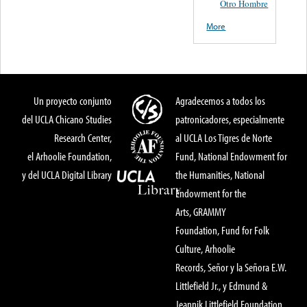
Otro Hombre
More
Un proyecto conjunto
Agradecemos a todos los
del UCLA Chicano Studies
patronicadores, especialmente
Research Center,
al UCLA Los Tigres de Norte
el Arhoolie Foundation,
Fund, National Endowment for
y del UCLA Digital Library
the Humanities, National
Endowment for the
Arts, GRAMMY
Foundation, Fund for Folk
Culture, Arhoolie
Records, Señor y la Señora E.W.
Littlefield Jr., y Edmund &
Jeannik Littlefield Foundation.