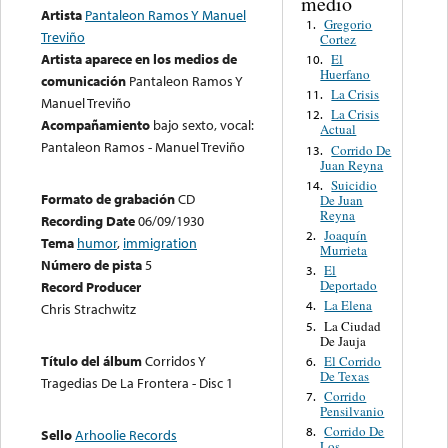
medio
Artista
Pantaleon Ramos Y Manuel
Gregorio
1.
Treviño
Cortez
Artista aparece en los medios de
El
10.
Huerfano
comunicación
Pantaleon Ramos Y
La Crisis
11.
Manuel Treviño
La Crisis
12.
Acompañamiento
bajo sexto, vocal:
Actual
Pantaleon Ramos - Manuel Treviño
Corrido De
13.
Juan Reyna
Suicidio
14.
Formato de grabación
CD
De Juan
Reyna
Recording Date
06/09/1930
Joaquín
2.
Tema
humor
,
immigration
Murrieta
Número de pista
5
El
3.
Deportado
Record Producer
La Elena
4.
Chris Strachwitz
La Ciudad
5.
De Jauja
Título del álbum
Corridos Y
El Corrido
6.
De Texas
Tragedias De La Frontera - Disc 1
Corrido
7.
Pensilvanio
Corrido De
8.
Sello
Arhoolie Records
Los