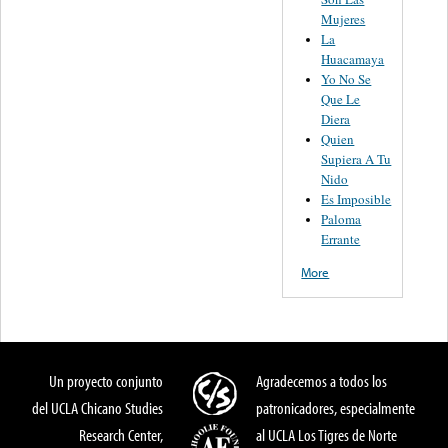
Mujeres
La
Huacamaya
Yo No Se
Que Le
Diera
Quien
Supiera A Tu
Nido
Es Imposible
Paloma
Errante
More
Un proyecto conjunto
Agradecemos a todos los
del UCLA Chicano Studies
patronicadores, especialmente
Research Center,
al UCLA Los Tigres de Norte