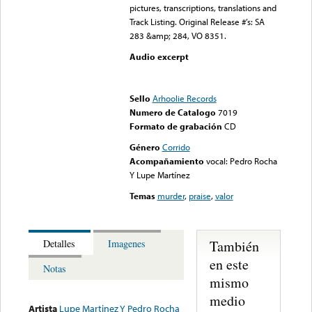
pictures, transcriptions, translations and
Track Listing. Original Release #’s: SA
283 &amp; 284, VO 8351.
Audio excerpt
Error loading media: File
could not be played
Sello
Arhoolie Records
Numero de Catalogo
7019
Formato de grabación
CD
Género
Corrido
Acompañamiento
vocal: Pedro Rocha
Y Lupe Martínez
Temas
murder
,
praise
,
valor
También
Detalles
Imagenes
en este
Notas
mismo
medio
Artista
Lupe Martinez Y Pedro Rocha