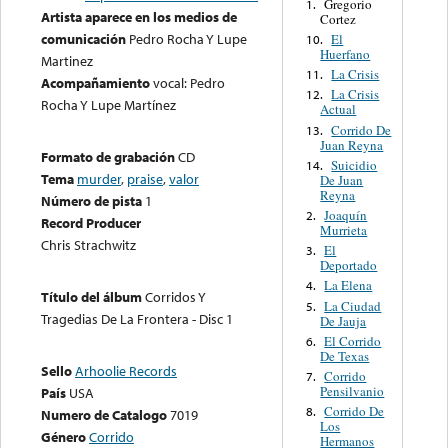
Gregorio
1.
Artista aparece en los medios de
Cortez
comunicación
Pedro Rocha Y Lupe
El
10.
Huerfano
Martinez
La Crisis
11.
Acompañamiento
vocal: Pedro
La Crisis
12.
Rocha Y Lupe Martínez
Actual
Corrido De
13.
Juan Reyna
Formato de grabación
CD
Suicidio
14.
Tema
murder
,
praise
,
valor
De Juan
Reyna
Número de pista
1
Joaquín
2.
Record Producer
Murrieta
Chris Strachwitz
El
3.
Deportado
La Elena
4.
Título del álbum
Corridos Y
La Ciudad
5.
Tragedias De La Frontera - Disc 1
De Jauja
El Corrido
6.
De Texas
Sello
Arhoolie Records
Corrido
7.
Pensilvanio
País
USA
Corrido De
8.
Numero de Catalogo
7019
Los
Género
Corrido
Hermanos