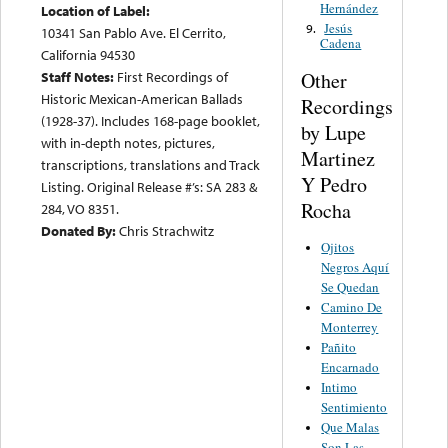
Hernández
Location of Label:
Jesús
9.
10341 San Pablo Ave. El Cerrito,
Cadena
California 94530
Other
Staff Notes:
First Recordings of
Historic Mexican-American Ballads
Recordings
(1928-37). Includes 168-page booklet,
by Lupe
with in-depth notes, pictures,
Martinez
transcriptions, translations and Track
Y Pedro
Listing. Original Release #’s: SA 283 &
Rocha
284, VO 8351.
Donated By:
Chris Strachwitz
Ojitos
Negros Aquí
Se Quedan
Camino De
Monterrey
Pañito
Encarnado
Intimo
Sentimiento
Que Malas
Son Las