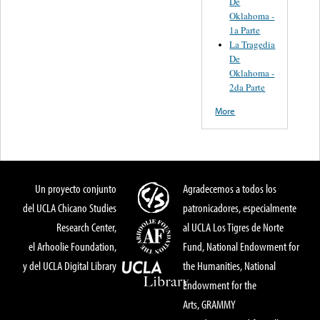
De
Oklahoma -
1a Parte
La Tragedia
De
Oklahoma -
2da Parte
More
Un proyecto conjunto
Agradecemos a todos los
del UCLA Chicano Studies
patronicadores, especialmente
Research Center,
al UCLA Los Tigres de Norte
el Arhoolie Foundation,
Fund, National Endowment for
y del UCLA Digital Library
the Humanities, National
Endowment for the
Arts, GRAMMY