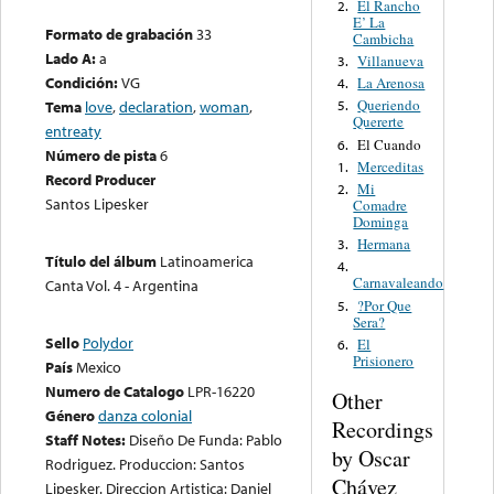
El Rancho
2.
E’ La
Formato de grabación
33
Cambicha
Lado A:
a
Villanueva
3.
Condición:
VG
La Arenosa
4.
Queriendo
Tema
love
,
declaration
,
woman
,
5.
Quererte
entreaty
El Cuando
6.
Número de pista
6
Merceditas
1.
Record Producer
Mi
2.
Santos Lipesker
Comadre
Dominga
Hermana
3.
Título del álbum
Latinoamerica
4.
Carnavaleando
Canta Vol. 4 - Argentina
?Por Que
5.
Sera?
Sello
Polydor
El
6.
Prisionero
País
Mexico
Numero de Catalogo
LPR-16220
Other
Género
danza colonial
Recordings
Staff Notes:
Diseño De Funda: Pablo
by Oscar
Rodriguez. Produccion: Santos
Chávez
Lipesker. Direccion Artistica: Daniel