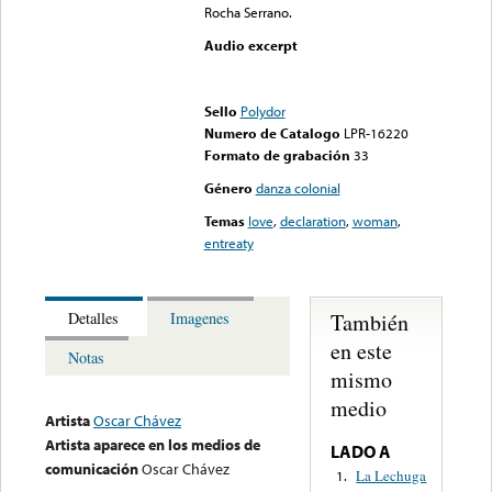
Rocha Serrano.
Audio excerpt
Error loading media: File
could not be played
Sello
Polydor
Numero de Catalogo
LPR-16220
Formato de grabación
33
Género
danza colonial
Temas
love
,
declaration
,
woman
,
entreaty
También
Detalles
Imagenes
en este
Notas
mismo
medio
Artista
Oscar Chávez
Artista aparece en los medios de
LADO A
comunicación
Oscar Chávez
La Lechuga
1.