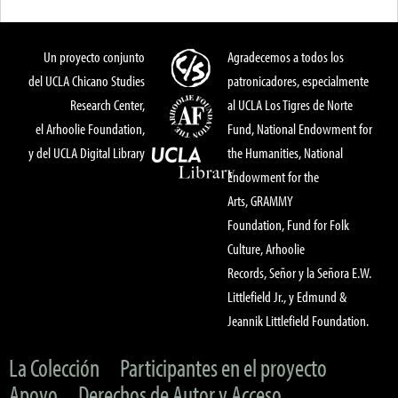
Un proyecto conjunto
Agradecemos a todos los
del UCLA Chicano Studies
patronicadores, especialmente
Research Center,
al UCLA Los Tigres de Norte
el Arhoolie Foundation,
Fund, National Endowment for
y del UCLA Digital Library
the Humanities, National
Endowment for the
Arts, GRAMMY
Foundation, Fund for Folk
Culture, Arhoolie
Records, Señor y la Señora E.W.
Littlefield Jr., y Edmund &
Jeannik Littlefield Foundation.
La Colección
Participantes en el proyecto
Apoyo
Derechos de Autor y Acceso