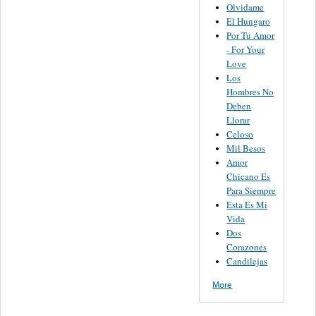
Olvidame
El Hungaro
Por Tu Amor
- For Your
Love
Los
Hombres No
Deben
Llorar
Celoso
Mil Besos
Amor
Chicano Es
Para Siempre
Esta Es Mi
Vida
Dos
Corazones
Candilejas
More