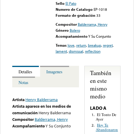
Sello
El Pato
Numero de Catalogo
EP-1018
Formato de grabación
33
Compositor
Balderrama, Henry
Género
Bolero
Acompañamiento
Y Su Conjunto
Temas
love
,
return
,
breakup
,
regret
,
lament
,
dismissal
,
reflection
También
Detalles
Imagenes
en este
Notas
mismo
medio
Artista
Henry Balderrama
Artista aparece en los medios de
LADO A
comunicación
Henry Balderrama
El Tonto De
1.
Ayer
Compositor
Balderrama, Henry
Hoy Te
2.
Acompañamiento
Y Su Conjunto
Abandonaron