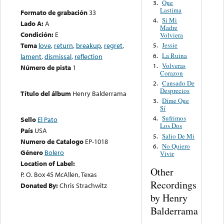
Que
3.
Lastima
Formato de grabación
33
Si Mi
4.
Lado A:
A
Madre
Condición:
E
Volviera
Tema
love
,
return
,
breakup
,
regret
,
Jessie
5.
La Ruina
6.
lament
,
dismissal
,
reflection
Volveras
1.
Número de pista
1
Corazon
Cansado De
2.
Desprecios
Título del álbum
Henry Balderrama
Díme Que
3.
Sí
Sufrimos
4.
Sello
El Pato
Los Dos
País
USA
Salio De Mi
5.
Numero de Catalogo
EP-1018
No Quiero
6.
Género
Bolero
Vivir
Location of Label:
Other
P. O. Box 45 McAllen, Texas
Recordings
Donated By:
Chris Strachwitz
by Henry
Balderrama