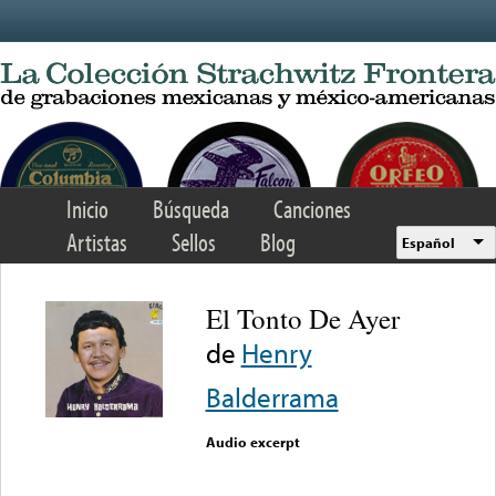
Skip to main content
Inicio
Búsqueda
Canciones
Artistas
Sellos
Blog
Español
El Tonto De Ayer
de
Henry
Balderrama
Audio excerpt
Error loading media: File
could not be played