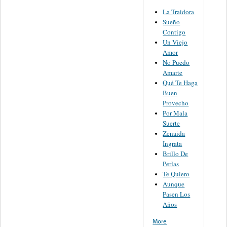
La Traidora
Sueño
Contigo
Un Viejo
Amor
No Puedo
Amarte
Qué Te Haga
Buen
Provecho
Por Mala
Suerte
Zenaida
Ingrata
Brillo De
Perlas
Te Quiero
Aunque
Pasen Los
Años
More