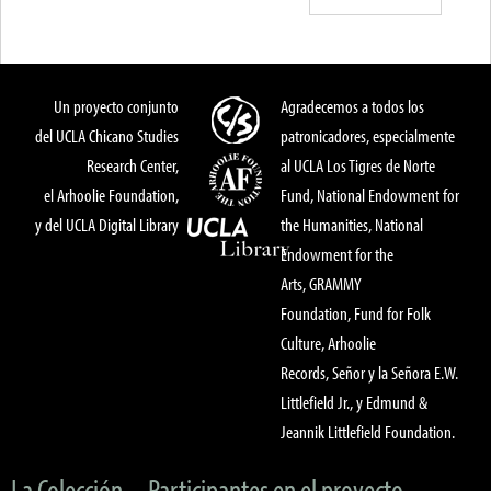
Un proyecto conjunto
Agradecemos a todos los
del UCLA Chicano Studies
patronicadores, especialmente
Research Center,
al UCLA Los Tigres de Norte
el Arhoolie Foundation,
Fund, National Endowment for
y del UCLA Digital Library
the Humanities, National
Endowment for the
Arts, GRAMMY
Foundation, Fund for Folk
Culture, Arhoolie
Records, Señor y la Señora E.W.
Littlefield Jr., y Edmund &
Jeannik Littlefield Foundation.
La Colección
Participantes en el proyecto