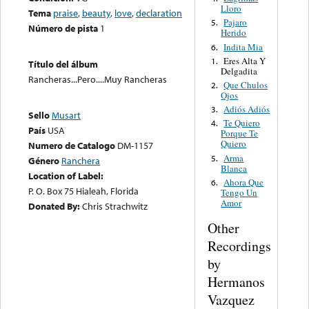
Lloro
Tema
praise
,
beauty
,
love
,
declaration
Pajaro
5.
Número de pista
1
Herido
Indita Mia
6.
Eres Alta Y
1.
Título del álbum
Delgadita
Rancheras...Pero....Muy Rancheras
Que Chulos
2.
Ojos
Adiós Adiós
3.
Sello
Musart
Te Quiero
4.
País
USA
Porque Te
Quiero
Numero de Catalogo
DM-1157
Arma
5.
Género
Ranchera
Blanca
Location of Label:
Ahora Que
6.
P. O. Box 75 Hialeah, Florida
Tengo Un
Amor
Donated By:
Chris Strachwitz
Other
Recordings
by
Hermanos
Vazquez