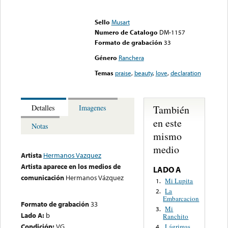
Error loading media: File
could not be played
Sello
Musart
Numero de Catalogo
DM-1157
Formato de grabación
33
Género
Ranchera
Temas
praise
,
beauty
,
love
,
declaration
También
Detalles
Imagenes
en este
Notas
mismo
medio
Artista
Hermanos Vazquez
Artista aparece en los medios de
LADO A
comunicación
Hermanos Vázquez
Mi Lupita
1.
La
2.
Embarcacion
Formato de grabación
33
Mi
3.
Lado A:
b
Ranchito
Condición:
VG
Lágrimas
4.