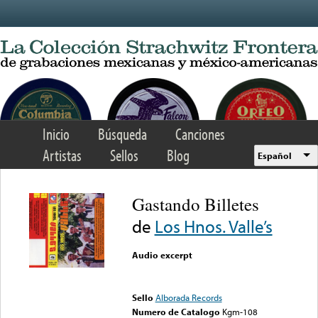
Skip to main content
Inicio
Búsqueda
Canciones
Artistas
Sellos
Blog
Español
Gastando Billetes
de
Los Hnos. Valle’s
Audio excerpt
Error loading media: File
could not be played
Sello
Alborada Records
Numero de Catalogo
Kgm-108