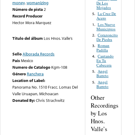
money
,
womanizing
De Los
Mojados
Número de pista
2
La Cruz De
5.
Record Producer
Acero
Hector Mora Marquez
Los Nueve
1.
Municipios
Corazoncito
2.
Título del álbum
Los Hnos. Valle’s
De Piedra
Roman
3.
Padilla
Sello
Alborada Records
Cantando
4.
País
Mexico
En Tu
Cabecera
Numero de Catalogo
Kgm-108
Angel
5.
Género
Ranchera
Barreto
Location of Label:
Angel
5.
Barreto
Panorama No. 1510 Fracc. Lomas Del
Valle Uruapan, Michoacan
Other
Donated By:
Chris Strachwitz
Recordings
by Los
Hnos.
Valle’s