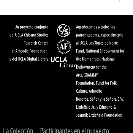
Un proyecto conjunto
Agradecemos a todos los
del UCLA Chicano Studies
patronicadores, especialmente
Research Center,
al UCLA Los Tigres de Norte
el Arhoolie Foundation,
Fund, National Endowment for
y del UCLA Digital Library
the Humanities, National
Endowment for the
Arts, GRAMMY
Foundation, Fund for Folk
Culture, Arhoolie
Records, Señor y la Señora E.W.
Littlefield Jr., y Edmund &
Jeannik Littlefield Foundation.
La Colección
Participantes en el proyecto