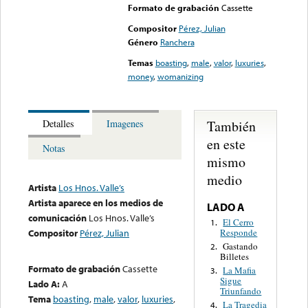
Formato de grabación
Cassette
Compositor
Pérez, Julian
Género
Ranchera
Temas
boasting
,
male
,
valor
,
luxuries
,
money
,
womanizing
También
Detalles
Imagenes
en este
Notas
mismo
medio
Artista
Los Hnos. Valle’s
Artista aparece en los medios de
LADO A
comunicación
Los Hnos. Valle’s
El Cerro
1.
Responde
Compositor
Pérez, Julian
Gastando
2.
Billetes
Formato de grabación
Cassette
La Mafia
3.
Sigue
Lado A:
A
Triunfando
Tema
boasting
,
male
,
valor
,
luxuries
,
La Tragedia
4.