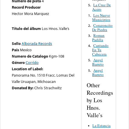
Número de pista
4
La Cruz De
5.
Record Producer
Acero
Hector Mora Marquez
Los Nueve
1.
Municipios
Corazoncito
2.
Título del álbum
Los Hnos. Valle’s
De Piedra
Roman
3.
Padilla
Sello
Alborada Records
Cantando
4.
País
Mexico
En Tu
Cabecera
Numero de Catalogo
Kgm-108
Angel
5.
Género
Corrido
Barreto
Location of Label:
Angel
5.
Barreto
Panorama No. 1510 Fracc. Lomas Del
Valle Uruapan, Michoacan
Other
Donated By:
Chris Strachwitz
Recordings
by Los
Hnos.
Valle’s
La Estancia