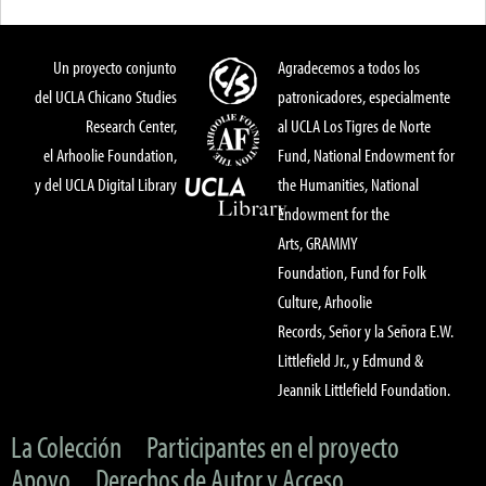
Un proyecto conjunto
Agradecemos a todos los
del UCLA Chicano Studies
patronicadores, especialmente
Research Center,
al UCLA Los Tigres de Norte
el Arhoolie Foundation,
Fund, National Endowment for
y del UCLA Digital Library
the Humanities, National
Endowment for the
Arts, GRAMMY
Foundation, Fund for Folk
Culture, Arhoolie
Records, Señor y la Señora E.W.
Littlefield Jr., y Edmund &
Jeannik Littlefield Foundation.
La Colección
Participantes en el proyecto
Apoyo
Derechos de Autor y Acceso