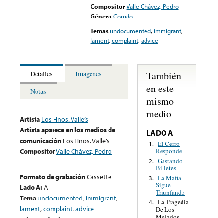
Compositor
Valle Chávez, Pedro
Género
Corrido
Temas
undocumented
,
immigrant
,
lament
,
complaint
,
advice
También
Detalles
Imagenes
en este
Notas
mismo
medio
Artista
Los Hnos. Valle’s
Artista aparece en los medios de
LADO A
comunicación
Los Hnos. Valle’s
El Cerro
1.
Responde
Compositor
Valle Chávez, Pedro
Gastando
2.
Billetes
Formato de grabación
Cassette
La Mafia
3.
Sigue
Lado A:
A
Triunfando
Tema
undocumented
,
immigrant
,
La Tragedia
4.
lament
,
complaint
,
advice
De Los
Mojados