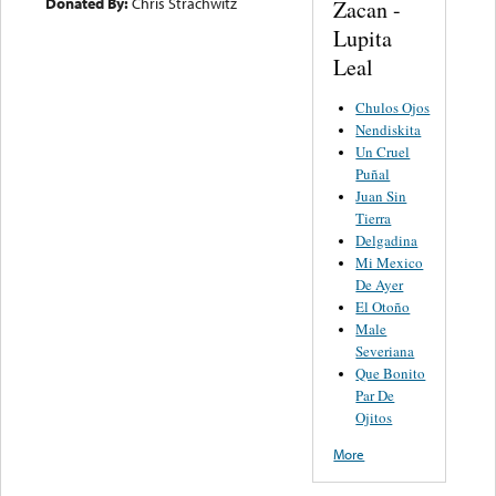
Donated By:
Chris Strachwitz
Zacan -
Lupita
Leal
Chulos Ojos
Nendiskita
Un Cruel
Puñal
Juan Sin
Tierra
Delgadina
Mi Mexico
De Ayer
El Otoño
Male
Severiana
Que Bonito
Par De
Ojitos
More