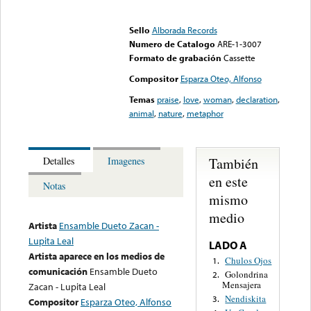
Error loading media: File
could not be played
Sello
Alborada Records
Numero de Catalogo
ARE-1-3007
Formato de grabación
Cassette
Compositor
Esparza Oteo, Alfonso
Temas
praise
,
love
,
woman
,
declaration
,
animal
,
nature
,
metaphor
También
Detalles
Imagenes
en este
Notas
mismo
medio
Artista
Ensamble Dueto Zacan -
Lupita Leal
LADO A
Artista aparece en los medios de
Chulos Ojos
1.
comunicación
Ensamble Dueto
Golondrina
2.
Mensajera
Zacan - Lupita Leal
Nendiskita
3.
Compositor
Esparza Oteo, Alfonso