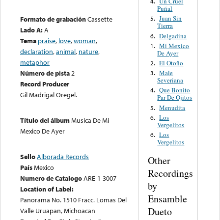
Un Cruel
4.
Puñal
Juan Sin
Formato de grabación
Cassette
5.
Tierra
Lado A:
A
Delgadina
6.
Tema
praise
,
love
,
woman
,
Mi Mexico
1.
declaration
,
animal
,
nature
,
De Ayer
metaphor
El Otoño
2.
Male
Número de pista
2
3.
Severiana
Record Producer
Que Bonito
4.
Gil Madrigal Oregel.
Par De Ojitos
Menudita
5.
Los
6.
Título del álbum
Musica De Mi
Vergelitos
Mexico De Ayer
Los
6.
Vergelitos
Sello
Alborada Records
Other
País
Mexico
Recordings
Numero de Catalogo
ARE-1-3007
by
Location of Label:
Ensamble
Panorama No. 1510 Fracc. Lomas Del
Dueto
Valle Uruapan, Michoacan