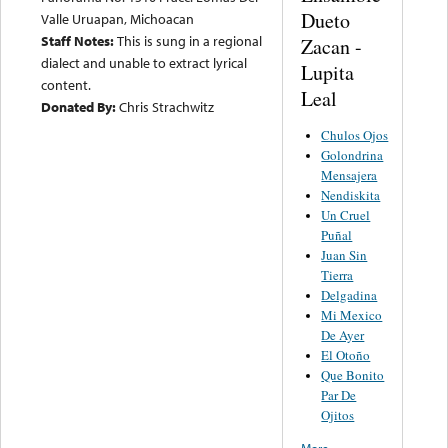
Dueto
Valle Uruapan, Michoacan
Staff Notes:
This is sung in a regional
Zacan -
dialect and unable to extract lyrical
Lupita
content.
Leal
Donated By:
Chris Strachwitz
Chulos Ojos
Golondrina
Mensajera
Nendiskita
Un Cruel
Puñal
Juan Sin
Tierra
Delgadina
Mi Mexico
De Ayer
El Otoño
Que Bonito
Par De
Ojitos
More