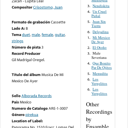
Zacan - Lupita Leal
Nendiskita
3.
Compositor
Crisostomo, Juan
Un Cruel
4.
Puñal
Juan Sin
Formato de grabación
Cassette
5.
Tierra
Lado A:
B
Delgadina
6.
Tema
duet
,
male
,
female
,
guitar
,
Mi Mexico
1.
strings
De Ayer
Número de pista
3
El Otoño
2.
Male
Record Producer
3.
Severiana
Gil Madrigal Oregel.
Que Bonito
4.
Par De Ojitos
Menudita
5.
Título del álbum
Musica De Mi
Los
6.
Mexico De Ayer
Vergelitos
Los
6.
Vergelitos
Sello
Alborada Records
País
Mexico
Other
Numero de Catalogo
ARE-1-3007
Recordings
Género
pirekua
by
Location of Label:
Ensamble
Panorama No. 1510 Fracc. Lomas Del