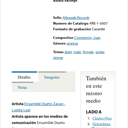
Audio excerpt
Error loading media: File
could not be played
Sello
Alborada Records
Numero de Catalogo
ARE-1-3007
Formato de grabación
Cassette
Compositor
Crisostomo, Juan
Género
pirekua
Temas
duet
,
male
,
female
,
guitar
,
strings
También
Detalles
Imagenes
en este
Notas
mismo
medio
Artista
Ensamble Dueto Zacan -
Lupita Leal
LADO A
Artista aparece en los medios de
Chulos Ojos
1.
comunicación
Ensamble Dueto
Golondrina
2.
Mensajera