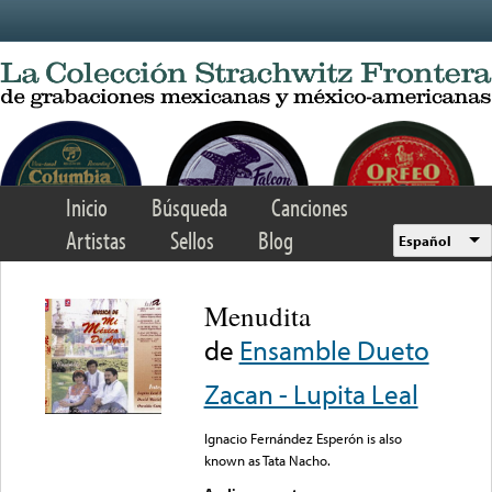
Skip to main content
Inicio
Búsqueda
Canciones
Artistas
Sellos
Blog
Español
Menudita
de
Ensamble Dueto
Zacan - Lupita Leal
Ignacio Fernández Esperón is also
known as Tata Nacho.