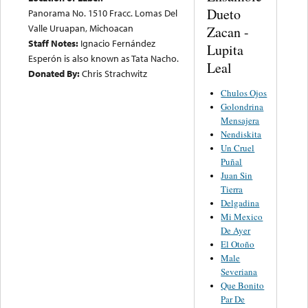
Dueto
Panorama No. 1510 Fracc. Lomas Del
Valle Uruapan, Michoacan
Zacan -
Staff Notes:
Ignacio Fernández
Lupita
Esperón is also known as Tata Nacho.
Leal
Donated By:
Chris Strachwitz
Chulos Ojos
Golondrina
Mensajera
Nendiskita
Un Cruel
Puñal
Juan Sin
Tierra
Delgadina
Mi Mexico
De Ayer
El Otoño
Male
Severiana
Que Bonito
Par De