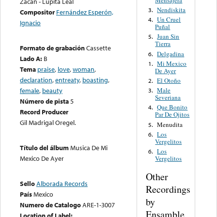
Zacan - Lupita Leal
Nendiskita
3.
Compositor
Fernández Esperón,
Un Cruel
4.
Ignacio
Puñal
Juan Sin
5.
Tierra
Formato de grabación
Cassette
Delgadina
6.
Lado A:
B
Mi Mexico
1.
Tema
praise
,
love
,
woman
,
De Ayer
declaration
,
entreaty
,
boasting
,
El Otoño
2.
Male
female
,
beauty
3.
Severiana
Número de pista
5
Que Bonito
4.
Record Producer
Par De Ojitos
Gil Madrigal Oregel.
Menudita
5.
Los
6.
Vergelitos
Título del álbum
Musica De Mi
Los
6.
Mexico De Ayer
Vergelitos
Other
Sello
Alborada Records
Recordings
País
Mexico
by
Numero de Catalogo
ARE-1-3007
Ensamble
Location of Label: