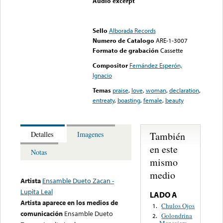
Audio excerpt
Error loading media: File
could not be played
Sello
Alborada Records
Numero de Catalogo
ARE-1-3007
Formato de grabación
Cassette
Compositor
Fernández Esperón,
Ignacio
Temas
praise
,
love
,
woman
,
declaration
,
entreaty
,
boasting
,
female
,
beauty
También
Detalles
Imagenes
en este
Notas
mismo
medio
Artista
Ensamble Dueto Zacan -
Lupita Leal
LADO A
Artista aparece en los medios de
Chulos Ojos
1.
comunicación
Ensamble Dueto
Golondrina
2.
Mensajera