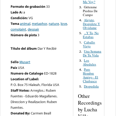
Me Voy?
Formato de grabación
33
Gritenme
3.
Piedras De
Lado A:
a
Campo
Condición:
VG
Alejate,
4.
Tema
animal
,
metaphor
,
nature
,
love
,
Despidete Y
Olvidame
complaint
,
despair
...Y Tu, No
5.
Número de pista
3
Estabas
Caballo
1.
Viejo
Título del álbum
Dar Y Recibir
Una Semana
2.
De Tu Vida
Los
3.
Sello
Musart
Abedules
País
USA
Pero
4.
Numero de Catalogo
ED-1828
Hombre
Amigo - El
Location of Label:
Chubasco
P. O. Box 75 Hialeah, Florida USA
Despedida
5.
Staff Notes:
Arreglos.: Ruben
Other
Fuentes - Eduardo Magallanes.
Recordings
Direccion y Realizacion: Ruben
Fuentes.
by Lucha
Donated By:
Carmen Beall