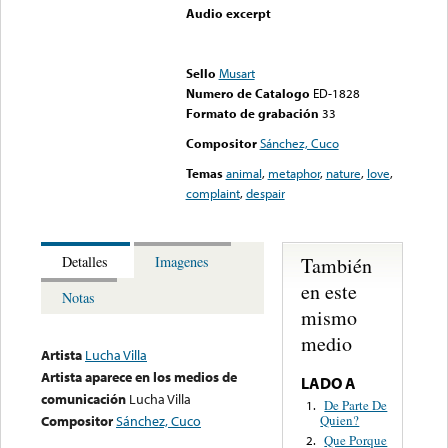
Audio excerpt
Error loading media: File
could not be played
Sello
Musart
Numero de Catalogo
ED-1828
Formato de grabación
33
Compositor
Sánchez, Cuco
Temas
animal
,
metaphor
,
nature
,
love
,
complaint
,
despair
También
Detalles
Imagenes
en este
Notas
mismo
medio
Artista
Lucha Villa
Artista aparece en los medios de
LADO A
comunicación
Lucha Villa
De Parte De
1.
Quien?
Compositor
Sánchez, Cuco
Que Porque
2.