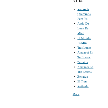
Villa
Vamos A
Querernos
Pero Ya!
Ando De
Luna De
Miel
El Mundo
Es Mio
Tres Lunas
Amaneci En
Tu Brazos
Zenaida
Amaneci En
Tus Brazos
Zenaida
El Tren
Retirada
More