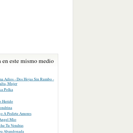
 en este mismo medio
ma Adios - Dos Hojas Sin Rumbo -
alta, Mujer
a Polka
to Herido
ondrina
o A Pedirte Amores
 Angel Mio
che Tu Vendras
ba Abandonada