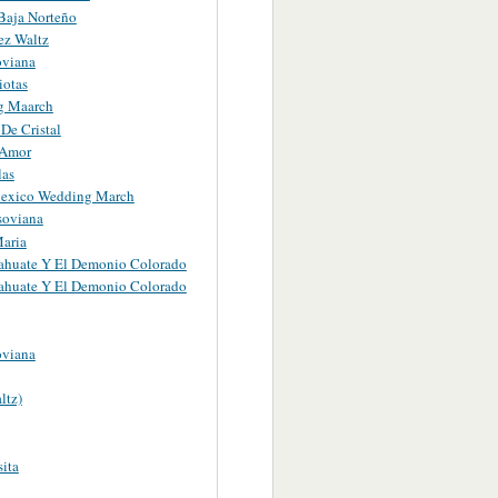
Baja Norteño
ez Waltz
oviana
iotas
g Maarch
 De Cristal
 Amor
las
exico Wedding March
soviana
aria
ahuate Y El Demonio Colorado
ahuate Y El Demonio Colorado
oviana
ltz)
ita