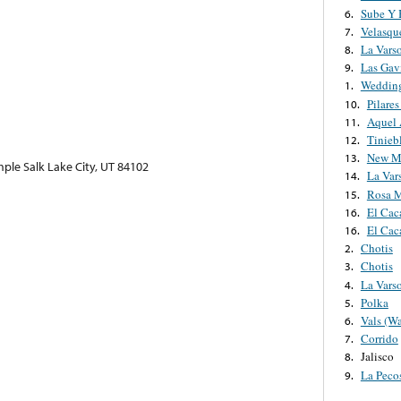
Sube Y 
6.
Velasqu
7.
La Vars
8.
Las Gav
9.
Weddin
1.
Pilares
10.
Aquel
11.
Tinieb
12.
New M
13.
mple Salk Lake City, UT 84102
La Var
14.
Rosa M
15.
El Cac
16.
El Cac
16.
Chotis
2.
Chotis
3.
La Vars
4.
Polka
5.
Vals (Wa
6.
Corrido
7.
Jalisco
8.
La Pecos
9.