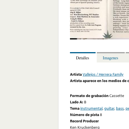
Detalles
Imagenes
Artista
Vallejos / Herrera Family
Artista aparece en los medios de
Formato de grabación
Cassette
Lado A:
B
Tema
instrumental
,
guitar
,
bass
,
p
Número de pista
8
Record Producer
Ken Kruckenberg