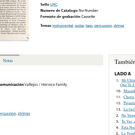
Sello
UAC
Numero de Catalogo
No-Number
Formato de grabación
Cassette
Temas
instrumental
,
guitar
,
bass
,
percussion
,
strings
También
Notas
LADO A
Mi Ulti
1.
 comunicación
Vallejos / Herrera Family
Que Te F
Mazurk
10.
Chotis
11.
Pajari
12.
La Gol
13.
ercussion
,
strings
No Veng
2.
Te Vas,
3.
Esta No
4.
La Tum
5.