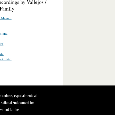
cordings by Vallejos /
 Family
 Maarch
viana
ltz)
ita
e Cristal
nicadores, especialmente al
, National Endowment for
owment for the