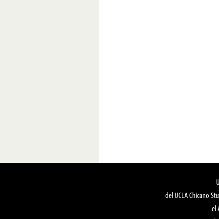
del UCLA Chicano Stu
el