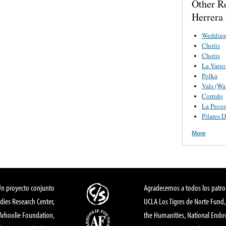
Other Re
Herrera
Wedding
Chotis
Chotis
La Varso
Polka
Vals (Wa
Corrido
La Pecos
Pilares D
More
Un proyecto conjunto
Agradecemos a todos los patro
dies Research Center,
UCLA Los Tigres de Norte Fund
 Arhoolie Foundation,
the Humanities, National End