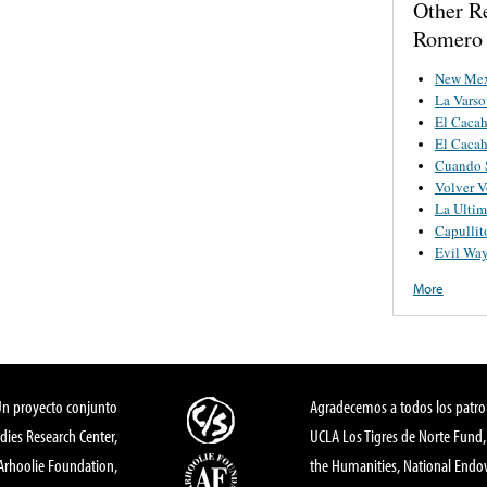
Other R
Romero
New Mex
La Varso
El Caca
El Caca
Cuando S
Volver V
La Ultim
Capullit
Evil Wa
More
Un proyecto conjunto
Agradecemos a todos los patro
dies Research Center,
UCLA Los Tigres de Norte Fund
 Arhoolie Foundation,
the Humanities, National End