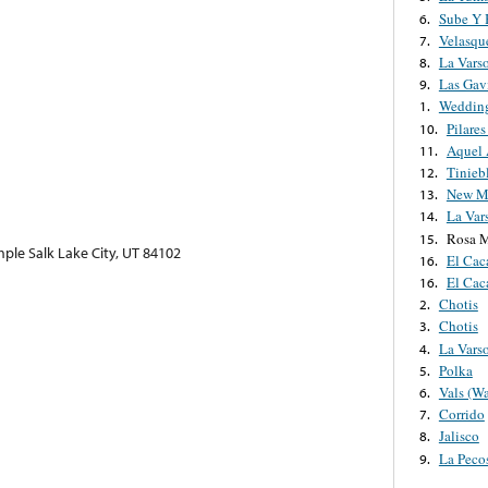
Sube Y 
6.
Velasqu
7.
La Vars
8.
Las Gav
9.
Weddin
1.
Pilares
10.
Aquel
11.
Tinieb
12.
New M
13.
La Var
14.
Rosa M
15.
mple Salk Lake City, UT 84102
El Cac
16.
El Cac
16.
Chotis
2.
Chotis
3.
La Vars
4.
Polka
5.
Vals (Wa
6.
Corrido
7.
Jalisco
8.
La Pecos
9.