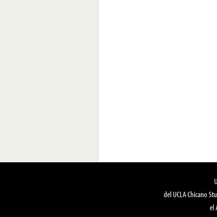
del UCLA Chicano Stu
el