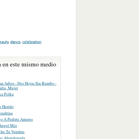
eauty
,
dance
,
celebration
 en este mismo medio
ma Adios - Dos Hojas Sin Rumbo -
alta, Mujer
a Polka
to Herido
ondrina
o A Pedirte Amores
 Angel Mio
che Tu Vendras
ba Abandonada