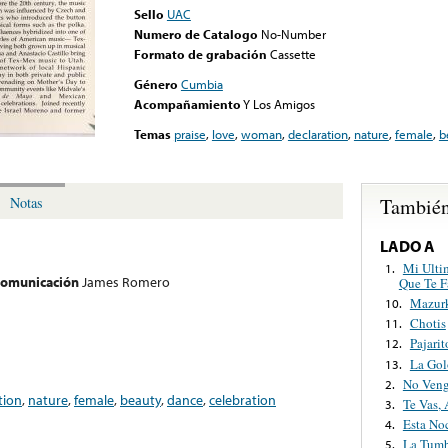
Sello
UAC
Numero de Catalogo
No-Number
Formato de grabación
Cassette
Género
Cumbia
Acompañamiento
Y Los Amigos
Temas
praise
,
love
,
woman
,
declaration
,
nature
,
female
,
b
También
Notas
LADO A
Mi Ulti
1.
 comunicación
James Romero
Que Te F
Mazurk
10.
Chotis
11.
Pajari
12.
La Gol
13.
No Veng
2.
tion
,
nature
,
female
,
beauty
,
dance
,
celebration
Te Vas,
3.
Esta No
4.
La Tum
5.