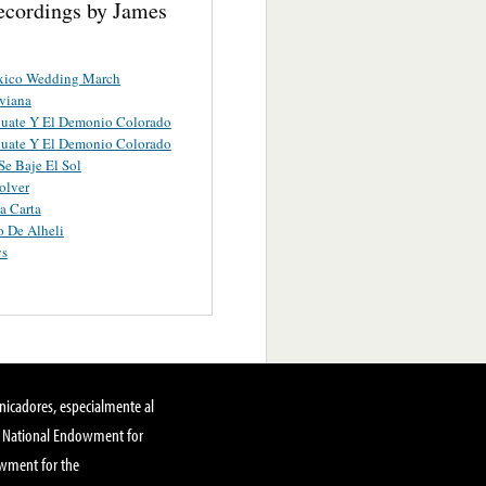
ecordings by James
ico Wedding March
viana
huate Y El Demonio Colorado
huate Y El Demonio Colorado
e Baje El Sol
olver
a Carta
o De Alheli
ys
nicadores, especialmente al
, National Endowment for
owment for the