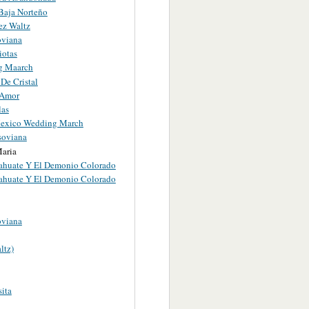
Baja Norteño
ez Waltz
oviana
iotas
g Maarch
 De Cristal
 Amor
las
exico Wedding March
soviana
aria
ahuate Y El Demonio Colorado
ahuate Y El Demonio Colorado
oviana
ltz)
ita