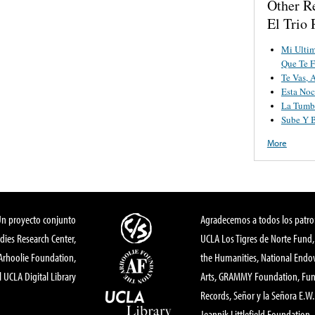
Other R
El Trio 
Mi Ultim
Que Te F
Te Vas, 
Esta Noc
La Tumb
Sube Y B
More
Un proyecto conjunto
Agradecemos a todos los patro
dies Research Center,
UCLA Los Tigres de Norte Fund
 Arhoolie Foundation,
the Humanities, National End
l UCLA Digital Library
Arts, GRAMMY Foundation, Fund
Records, Señor y la Señora E.W. 
Jeannik Littlefield Foundation.