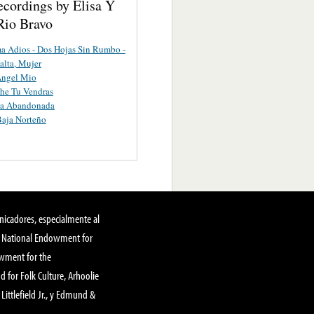
ecordings by Elisa Y
Rio Bravo
a Adios - Dos Hojas Sin Rumbo -
alta, Mujer
Angel Mio
he Tu Vendras
a Abandonada
aja Norteño
nicadores, especialmente al
, National Endowment for
owment for the
 for Folk Culture, Arhoolie
Littlefield Jr., y Edmund &