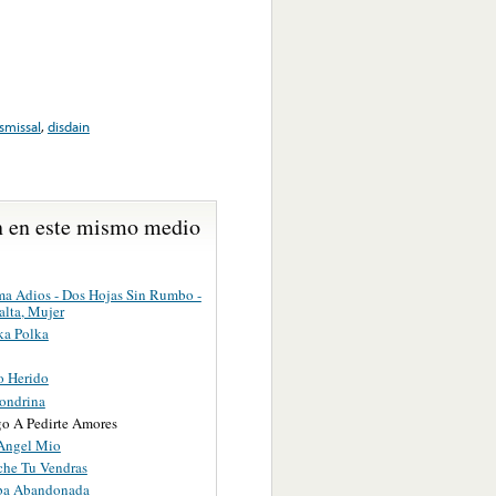
smissal
,
disdain
 en este mismo medio
ma Adios - Dos Hojas Sin Rumbo -
alta, Mujer
a Polka
to Herido
ondrina
o A Pedirte Amores
 Angel Mio
che Tu Vendras
ba Abandonada