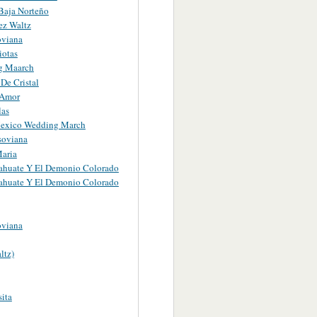
Baja Norteño
ez Waltz
oviana
iotas
g Maarch
 De Cristal
 Amor
las
exico Wedding March
soviana
aria
ahuate Y El Demonio Colorado
ahuate Y El Demonio Colorado
oviana
ltz)
ita