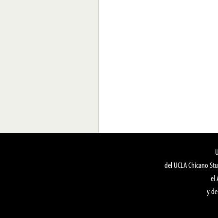
del UCLA Chicano Stu
el
y de