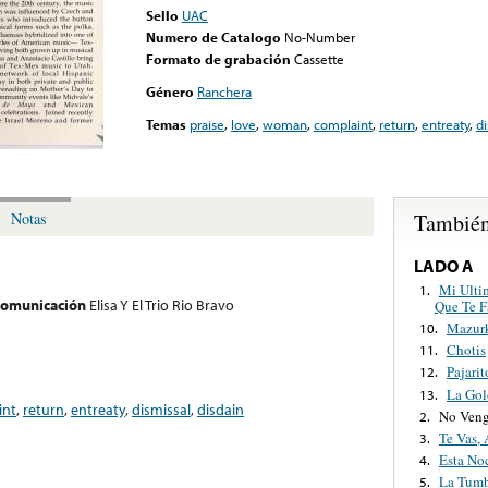
Sello
UAC
Numero de Catalogo
No-Number
Formato de grabación
Cassette
Género
Ranchera
Temas
praise
,
love
,
woman
,
complaint
,
return
,
entreaty
,
di
También
Notas
LADO A
Mi Ulti
1.
 comunicación
Elisa Y El Trio Rio Bravo
Que Te F
Mazurk
10.
Chotis
11.
Pajari
12.
La Gol
13.
int
,
return
,
entreaty
,
dismissal
,
disdain
No Veng
2.
Te Vas,
3.
Esta No
4.
La Tum
5.