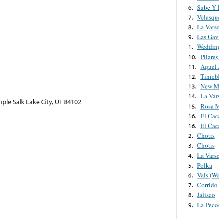
Sube Y 
6.
Velasqu
7.
La Vars
8.
Las Gav
9.
Weddin
1.
Pilares
10.
Aquel
11.
Tinieb
12.
New M
13.
La Var
14.
mple Salk Lake City, UT 84102
Rosa M
15.
El Cac
16.
El Cac
16.
Chotis
2.
Chotis
3.
La Vars
4.
Polka
5.
Vals (Wa
6.
Corrido
7.
Jalisco
8.
La Pecos
9.