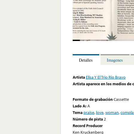
Detalles
Imagenes
Artista
Elisa Y El Trio Rio Bravo
Artista aparece en los medios de
Formato de grabación
Cassette
Lado A:
A
Tema
praise
,
love
,
woman
,
compla
Número de pista
2
Record Producer
Ken Kruckenberg