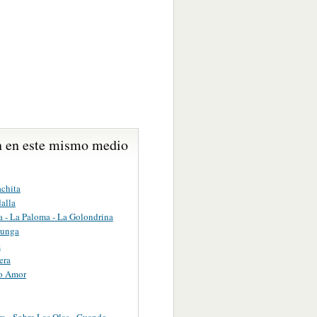
 en este mismo medio
achita
alla
ta - La Paloma - La Golondrina
dunga
z
era
o Amor
a - Sobre Las Olas - Cuando