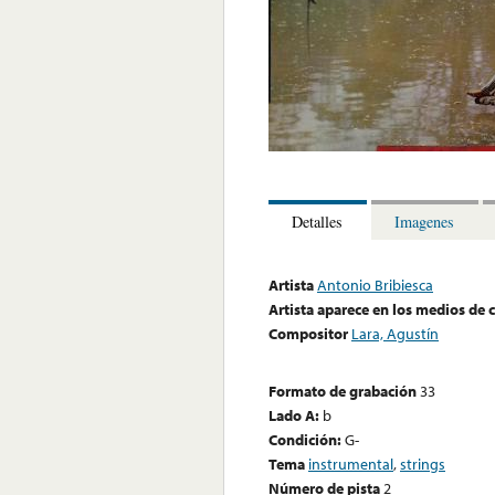
Detalles
Imagenes
Artista
Antonio Bribiesca
Artista aparece en los medios de
Compositor
Lara, Agustín
Formato de grabación
33
Lado A:
b
Condición:
G-
Tema
instrumental
,
strings
Número de pista
2