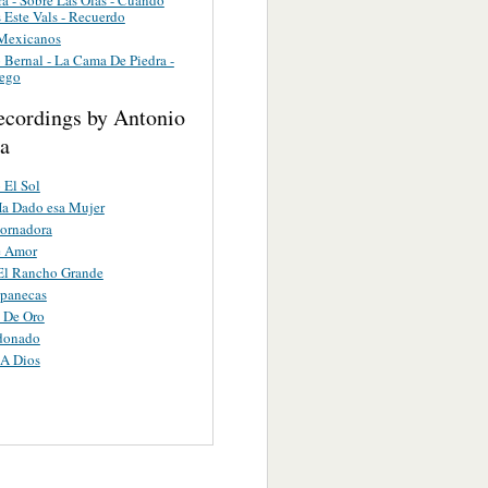
 Este Vals - Recuerdo
 Mexicanos
 Bernal - La Cama De Piedra -
uego
ecordings by Antonio
ca
 El Sol
a Dado esa Mujer
ornadora
e Amor
El Rancho Grande
apanecas
 De Oro
donado
 A Dios