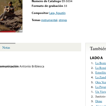
Numero de Catalogo
EX-5034
Formato de grabación
33
Compositor
Lara, Agustín
Temas
instrumental
,
strings
También
Notas
LADO A
La Borr
1.
 comunicación
Antonio Bribiesca
La Rond
2.
Estrelli
3.
La Zan
4.
Otra Ve
5.
La Pajar
6.
Un Viej
1.
Janitzio
2.
Dime
3.
Alejandr
4.