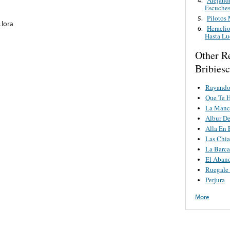
Escuches
Pilotos
5.
Llora
Heraclio
6.
Hasta L
Other R
Bribies
Rayando
Que Te H
La Manc
Albur D
Alla En 
Las Chi
La Barca
El Aban
Ruegale
Perjura
More