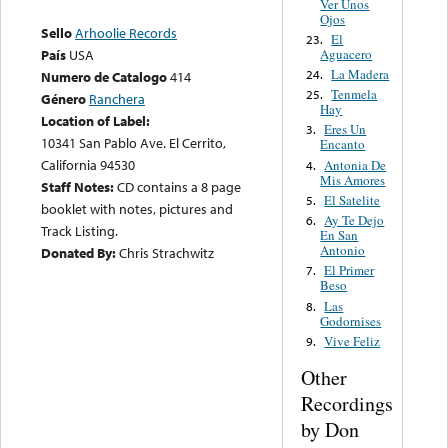
Ver Unos
Ojos
Sello
Arhoolie Records
El
23.
Aguacero
País
USA
La Madera
24.
Numero de Catalogo
414
Tenmela
25.
Género
Ranchera
Hay
Location of Label:
Eres Un
3.
10341 San Pablo Ave. El Cerrito,
Encanto
California 94530
Antonia De
4.
Mis Amores
Staff Notes:
CD contains a 8 page
El Satelite
5.
booklet with notes, pictures and
Ay Te Dejo
6.
Track Listing.
En San
Antonio
Donated By:
Chris Strachwitz
El Primer
7.
Beso
Las
8.
Godornises
Vive Feliz
9.
Other
Recordings
by Don