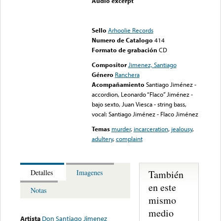
Audio excerpt
Error loading media: File
could not be played
Sello
Arhoolie Records
Numero de Catalogo
414
Formato de grabación
CD
Compositor
Jimenez, Santiago
Género
Ranchera
Acompañamiento
Santiago Jiménez -
accordion, Leonardo “Flaco” Jiménez -
bajo sexto, Juan Viesca - string bass,
vocal: Santiago Jiménez - Flaco Jiménez
Temas
murder
,
incarceration
,
jealousy
,
adultery
,
complaint
También
Detalles
Imagenes
en este
Notas
mismo
medio
Artista
Don Santiago Jimenez