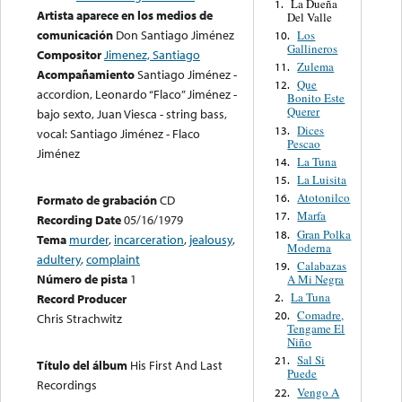
La Dueña
1.
Artista aparece en los medios de
Del Valle
comunicación
Don Santiago Jiménez
Los
10.
Gallineros
Compositor
Jimenez, Santiago
Zulema
11.
Acompañamiento
Santiago Jiménez -
Que
12.
accordion, Leonardo “Flaco” Jiménez -
Bonito Este
Querer
bajo sexto, Juan Viesca - string bass,
Dices
13.
vocal: Santiago Jiménez - Flaco
Pescao
Jiménez
La Tuna
14.
La Luisita
15.
Atotonilco
16.
Formato de grabación
CD
Marfa
17.
Recording Date
05/16/1979
Gran Polka
18.
Tema
murder
,
incarceration
,
jealousy
,
Moderna
adultery
,
complaint
Calabazas
19.
Número de pista
1
A Mi Negra
La Tuna
2.
Record Producer
Comadre,
20.
Chris Strachwitz
Tengame El
Niño
Sal Si
21.
Título del álbum
His First And Last
Puede
Recordings
Vengo A
22.