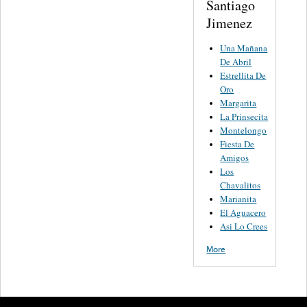
Santiago
Jimenez
Una Mañana
De Abril
Estrellita De
Oro
Margarita
La Prinsecita
Montelongo
Fiesta De
Amigos
Los
Chavalitos
Marianita
El Aguacero
Asi Lo Crees
More