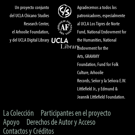
Un proyecto conjunto
Agradecemos a todos los
del UCLA Chicano Studies
patronicadores, especialmente
Research Center,
al UCLA Los Tigres de Norte
el Arhoolie Foundation,
Fund, National Endowment for
y del UCLA Digital Library
the Humanities, National
Endowment for the
Arts, GRAMMY
Foundation, Fund for Folk
Culture, Arhoolie
Records, Señor y la Señora E.W.
Littlefield Jr., y Edmund &
Jeannik Littlefield Foundation.
La Colección
Participantes en el proyecto
Apoyo
Derechos de Autor y Acceso
Contactos y Créditos