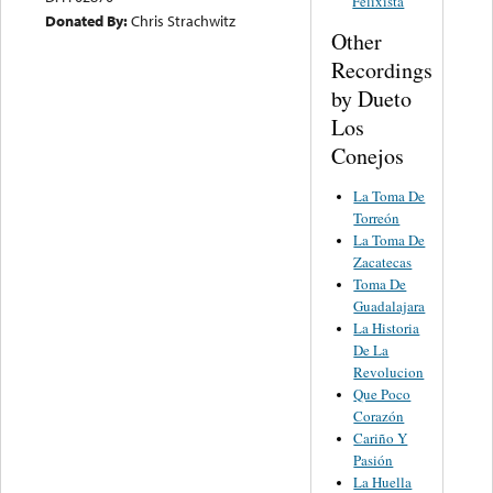
Felixista
Donated By:
Chris Strachwitz
Other
Recordings
by Dueto
Los
Conejos
La Toma De
Torreón
La Toma De
Zacatecas
Toma De
Guadalajara
La Historia
De La
Revolucion
Que Poco
Corazón
Cariño Y
Pasión
La Huella