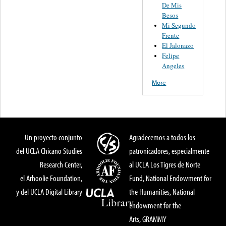
De Mis
Besos
Mi Segundo
Frente
El Jalonazo
Felipe
Angeles
More
Un proyecto conjunto
Agradecemos a todos los
del UCLA Chicano Studies
patronicadores, especialmente
Research Center,
al UCLA Los Tigres de Norte
el Arhoolie Foundation,
Fund, National Endowment for
y del UCLA Digital Library
the Humanities, National
Endowment for the
Arts, GRAMMY