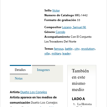
Error loading media: File
could not be played
Sello
Victor
Numero de Catalogo
MKL-1442
Formato de grabación
33
Compositor
Lozano, Samuel M.
Género
Corrido
Acompañamiento
Con El Conjunto
Los Trovadores Del Norte
Temas
famous
,
battle;
,
city;
,
revolution;
,
villa;
,
military
,
leader;
También
Detalles
Imagenes
en este
Notas
mismo
medio
Artista
Dueto Los Conejos
Artista aparece en los medios de
LADO A
comunicación
Dueto Los Conejos
La Historia
1.