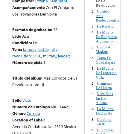
De La
Compositor
Lozano, Samuel M.
Revolucion
Acompañamiento
Con El Conjunto
Corrido
2.
Los Trovadores Del Norte
Anti
Reeleccionista
La Rielera
3.
Formato de grabación
33
La Muerte
4.
Lado A:
a
De Benjamin
Argumedo
Condición:
Ex
Canto A
5.
Tema
famous
,
battle;
,
city;
,
Madero
revolution;
,
villa;
,
military
,
leader;
Toma De
6.
Guadalajara
Número de pista
1
La Muerte
1.
De Francisco
Villa
Título del álbum
Mas Corridos De La
Crimenes
2.
Revolucion - Vol. II
De Huerta
Viva Dios
3.
En Las
Sello
Victor
Alturas
Numero de Catalogo
MKL-1442
La Muerte
4.
Género
Corrido
De Zapata
Carabina
5.
Location of Label:
30-30
Avenida Cuitlahuac No. 2519 Mexico
Cuartelazo
6.
D. F. 02870