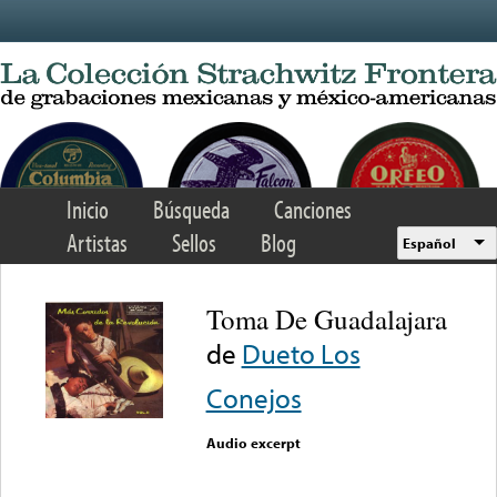
Skip to main content
Inicio
Búsqueda
Canciones
Artistas
Sellos
Blog
Español
Toma De Guadalajara
de
Dueto Los
Conejos
Audio excerpt
Error loading media: File
could not be played