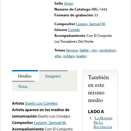
Sello
Victor
Numero de Catalogo
MKL-1442
Formato de grabación
33
Compositor
Lozano, Samuel M.
Género
Corrido
Acompañamiento
Con El Conjunto
Los Trovadores Del Norte
Temas
famous
,
battle;
,
city;
,
revolution;
,
villa;
,
military
,
leader;
También
Detalles
Imagenes
en este
Notas
mismo
medio
Artista
Dueto Los Conejos
Artista aparece en los medios de
LADO A
comunicación
Dueto Los Conejos
La Historia
1.
De La
Compositor
Lozano, Samuel M.
Revolucion
Acompañamiento
Con El Conjunto