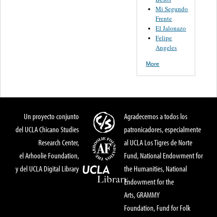
Mi Segundo
Frente
El Jalonazo
Felipe
Angeles
More
Un proyecto conjunto
Agradecemos a todos los
del UCLA Chicano Studies
patronicadores, especialmente
Research Center,
al UCLA Los Tigres de Norte
el Arhoolie Foundation,
Fund, National Endowment for
y del UCLA Digital Library
the Humanities, National
Endowment for the
Arts, GRAMMY
Foundation, Fund for Folk