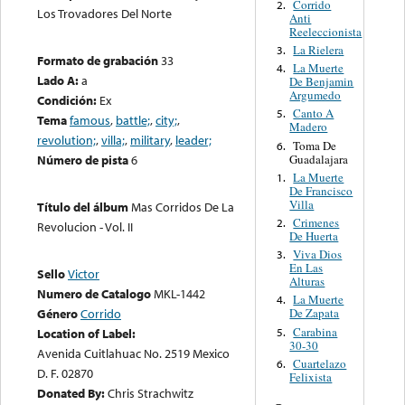
Corrido
2.
Los Trovadores Del Norte
Anti
Reeleccionista
La Rielera
3.
Formato de grabación
33
La Muerte
4.
Lado A:
a
De Benjamin
Argumedo
Condición:
Ex
Canto A
5.
Tema
famous
,
battle;
,
city;
,
Madero
revolution;
,
villa;
,
military
,
leader;
Toma De
6.
Guadalajara
Número de pista
6
La Muerte
1.
De Francisco
Villa
Título del álbum
Mas Corridos De La
Crimenes
2.
Revolucion - Vol. II
De Huerta
Viva Dios
3.
En Las
Sello
Victor
Alturas
Numero de Catalogo
MKL-1442
La Muerte
4.
Género
Corrido
De Zapata
Carabina
5.
Location of Label:
30-30
Avenida Cuitlahuac No. 2519 Mexico
Cuartelazo
6.
D. F. 02870
Felixista
Donated By:
Chris Strachwitz