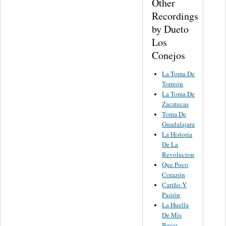
Other
Recordings
by Dueto
Los
Conejos
La Toma De
Torreón
La Toma De
Zacatecas
Toma De
Guadalajara
La Historia
De La
Revolucion
Que Poco
Corazón
Cariño Y
Pasión
La Huella
De Mis
Besos