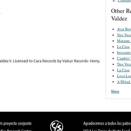
Other R
e
Valdez
Ayer Baj
Tres Vec
Matame 
La Casa
Inocente
Cambio 
aldez V. Licensed to Cara Records by Valsur Records- Hony,
Tres Vec
La Casa
Loca Lo
A Mitad
More
Un proyecto conjunto
Agradecemos a todos los patro
dies Research Center,
UCLA Los Tigres de Norte Fund