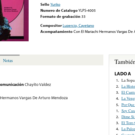
Sello
Yuriko
Numero de Catalogo
YLPS-4005
Formato de grabación
33
Compositor
Lupercio, Cayetano
Acompañamiento
Con El Mariachi Hermanos Vargas De
También
Notas
LADO A
La Sopa
1.
 comunicación
Chayito Valdez
La Hist
2.
El Cant
3.
i Hermanos Vargas De Arturo Mendoza
La Veng
4.
Por Que
5.
Soy Cas
1.
Dime Si
2.
El Toro
3.
La Palo
4.
Contrab
5.