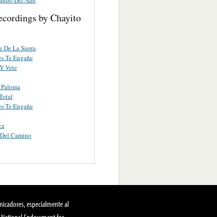
ecordings by Chayito
e De La Sierra
es Te Engañe
Y Vete
 Paloma
Total
es Te Engañe
ca
 Del Camino
nicadores, especialmente al
, National Endowment for