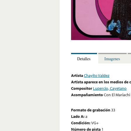
Detalles
Imagenes
Artista
Chayito Valdez
Artista aparece en los medios de
Compositor
Lupercio, Cayetano
Acompañamiento
Con El Mariach
Formato de grabación
33
Lado A:
a
Condición:
VG+
Número de pista
1