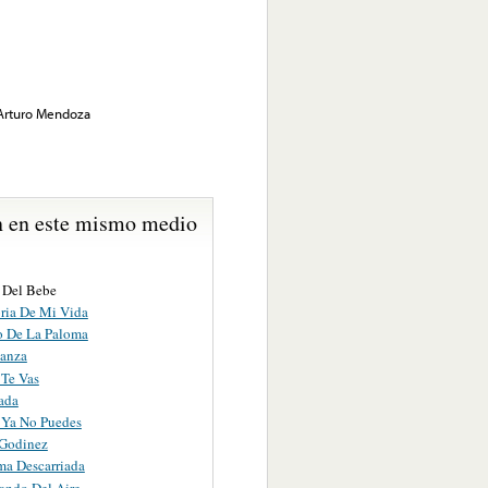
 Arturo Mendoza
 en este mismo medio
 Del Bebe
oria De Mi Vida
o De La Paloma
anza
 Te Vas
ada
 Ya No Puedes
 Godinez
ma Descarriada
ando Del Aire