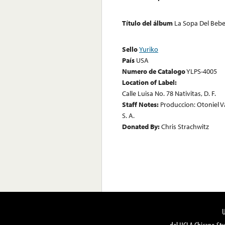
Título del álbum
La Sopa Del Beb
Sello
Yuriko
País
USA
Numero de Catalogo
YLPS-4005
Location of Label:
Calle Luisa No. 78 Nativitas, D. F.
Staff Notes:
Produccion: Otoniel V
S. A.
Donated By:
Chris Strachwitz
del UCLA Chicano Stu