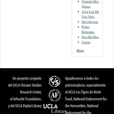
Cuando Dos
Almas
A La Luz De
Una Vela
Devolucion
Pobre
Bohemio
Flor Del Rio
Llorar
More
Un proyecto conjunto
Agradecemos a todos los
del UCLA Chicano Studies
patronicadores, especialmente
Research Center,
al UCLA Los Tigres de Norte
el Arhoolie Foundation,
Fund, National Endowment for
y del UCLA Digital Library
the Humanities, National
Endowment for the