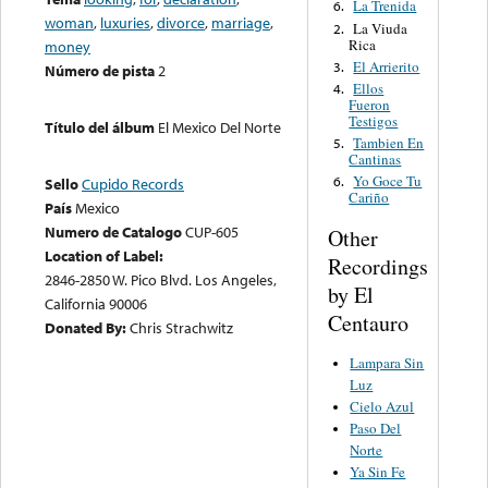
La Trenida
6.
woman
,
luxuries
,
divorce
,
marriage
,
La Viuda
2.
Rica
money
El Arrierito
3.
Número de pista
2
Ellos
4.
Fueron
Testigos
Título del álbum
El Mexico Del Norte
Tambien En
5.
Cantinas
Yo Goce Tu
6.
Sello
Cupido Records
Cariño
País
Mexico
Numero de Catalogo
CUP-605
Other
Location of Label:
Recordings
2846-2850 W. Pico Blvd. Los Angeles,
by El
California 90006
Centauro
Donated By:
Chris Strachwitz
Lampara Sin
Luz
Cielo Azul
Paso Del
Norte
Ya Sin Fe