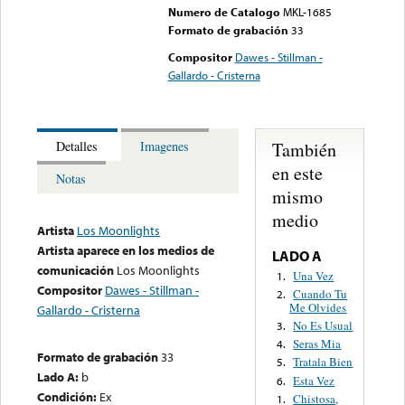
Numero de Catalogo
MKL-1685
Formato de grabación
33
Compositor
Dawes - Stillman -
Gallardo - Cristerna
También
Detalles
Imagenes
en este
Notas
mismo
medio
Artista
Los Moonlights
Artista aparece en los medios de
LADO A
comunicación
Los Moonlights
Una Vez
1.
Compositor
Dawes - Stillman -
Cuando Tu
2.
Me Olvides
Gallardo - Cristerna
No Es Usual
3.
Seras Mia
4.
Formato de grabación
33
Tratala Bien
5.
Lado A:
b
Esta Vez
6.
Condición:
Ex
Chistosa,
1.