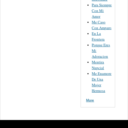
Para Siempre
Con Mi
Amor
Me Caso
Con Amparo
En La
Frontera
Porque Eres
Mi
Adoracion
Mentira
Nupcial
Me Enamore
De Una
Mujer
Hermosa
More