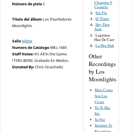
Chaparra Y
Número de pista
5
Coqueta
Sin Fin
2.
El Tonto
3.
Título del álbum
Los Triunfadores
Hey Don
4.
Moonlights
Juan
Lagrimas
5.
Han De Caer
Sello
Victor
La Dee Dah
6.
Numero de Catalogo
MKL-1685
Staff Notes:
It’s All in the Game.
Other
(TSRS-8058). Grabado En Mexico.
Recordings
Donated By:
Chris Strachwitz
by Los
Moonlights
Mira Como
Son Las
Cosas
Tu Te Has
Ido
Se Fue
Siempre Te
Recordare