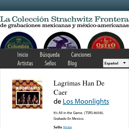
Skip to main content
Inicio
Búsqueda
Canciones
Artistas
Sellos
Blog
Español
Lagrimas Han De
Caer
de
Los Moonlights
It’s All in the Game. (TSRS-8058).
Grabado En Mexico.
Sello
Victor