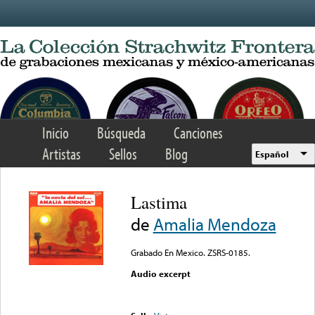
Skip to main content
Inicio
Búsqueda
Canciones
Artistas
Sellos
Blog
Español
Lastima
de
Amalia Mendoza
Grabado En Mexico. ZSRS-0185.
Audio excerpt
Error loading media: File
could not be played