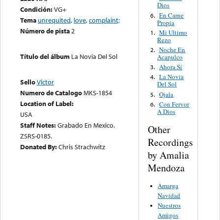
Dios
Condición:
VG+
En Carne
6.
Tema
unrequited
,
love
,
complaint;
Propia
Número de pista
2
Mi Ultimo
1.
Rezo
Noche En
2.
Título del álbum
La Novia Del Sol
Acapulco
Ahora Sí
3.
La Novia
4.
Sello
Victor
Del Sol
Numero de Catalogo
MKS-1854
Ojala
5.
Location of Label:
Con Fervor
6.
A Dios
USA
Staff Notes:
Grabado En Mexico.
Other
ZSRS-0185.
Recordings
Donated By:
Chris Strachwitz
by Amalia
Mendoza
Amarga
Navidad
Nuestros
Amigos