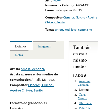
Sello
Victor
Numero de Catalogo
MKS-1854
Formato de grabación
33
Compositor
Cisneros, Guicho - Aguirre
Chávez, Benito
Temas
unrequited
,
love
,
complaint;
También
Detalles
Imagenes
en este
Notas
mismo
medio
Artista
Amalia Mendoza
Artista aparece en los medios de
LADO A
comunicación
Amalia Mendoza
Anselma
1.
Guzman
Compositor
Cisneros, Guicho -
Lastima
2.
Aguirre Chávez, Benito
Caras
3.
Vemos
Formato de grabación
33
Olvidame
4.
Pidele A
Lado A:
a
5.