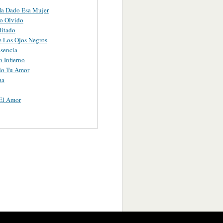
Ha Dado Esa Mujer
o Olvido
ditado
 Los Ojos Negros
usencia
o Infierno
do Tu Amor
pa
El Amor