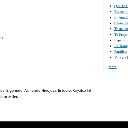
Que Te 
Buscand
El Amal
China De
Triste A
Tu Propi
es
Esperan
La Tram
Panfilita
Volvera 
More
a. Ingeniero: Armando Hinojosa. Estudio: Royalco Int.
ctor Miller.