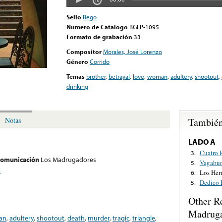
Sello
Bego
Numero de Catalogo
BGLP-1095
Formato de grabación
33
Compositor
Morales, José Lorenzo
Género
Corrido
Temas
brother
,
betrayal
,
love
,
woman
,
adultery
,
shootout
,
drinking
También
Notas
LADO A
Cuatro 
3.
 comunicación
Los Madrugadores
Vagabun
5.
o
Los Her
6.
Dedico 
5.
Other R
Madrug
an
,
adultery
,
shootout
,
death
,
murder
,
tragic
,
triangle
,