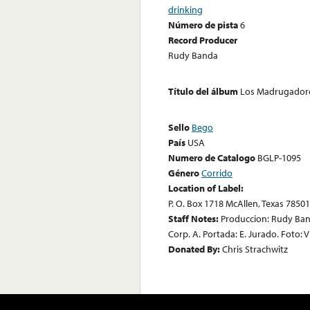
drinking
Número de pista
6
Record Producer
Rudy Banda
Título del álbum
Los Madrugador
Sello
Bego
País
USA
Numero de Catalogo
BGLP-1095
Género
Corrido
Location of Label:
P. O. Box 1718 McAllen, Texas 78501
Staff Notes:
Produccion: Rudy Band
Corp. A. Portada: E. Jurado. Foto: Vi
Donated By:
Chris Strachwitz