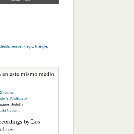
death
,
murder
,
tragic
,
triangle
,
 en este mismo medio
Rincones
do Y Pordiosero
manos Bedolla
Esta Cancion
ecordings by Los
adores