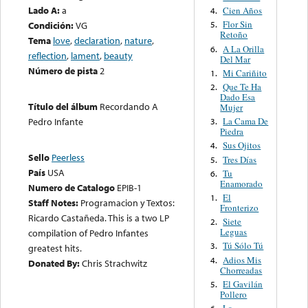
Lado A:
a
Cien Años
4.
Flor Sin
Condición:
VG
5.
Retoño
Tema
love
,
declaration
,
nature
,
A La Orilla
6.
reflection
,
lament
,
beauty
Del Mar
Número de pista
2
Mi Cariñito
1.
Que Te Ha
2.
Dado Esa
Título del álbum
Recordando A
Mujer
La Cama De
Pedro Infante
3.
Piedra
Sus Ojitos
4.
Sello
Peerless
Tres Días
5.
País
USA
Tu
6.
Enamorado
Numero de Catalogo
EPIB-1
El
1.
Staff Notes:
Programacion y Textos:
Fronterizo
Ricardo Castañeda. This is a two LP
Siete
2.
Leguas
compilation of Pedro Infantes
Tú Sólo Tú
3.
greatest hits.
Adios Mis
4.
Donated By:
Chris Strachwitz
Chorreadas
El Gavilán
5.
Pollero