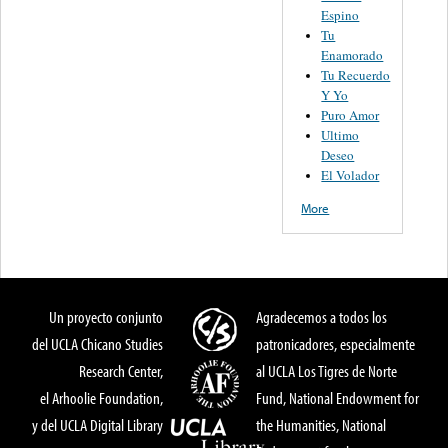
Espino
Tu
Enamorado
Tu Recuerdo
Y Yo
Puro Amor
Ultimo
Deseo
El Volador
More
Un proyecto conjunto
Agradecemos a todos los
del UCLA Chicano Studies
patronicadores, especialmente
Research Center,
al UCLA Los Tigres de Norte
el Arhoolie Foundation,
Fund, National Endowment for
y del UCLA Digital Library
the Humanities, National