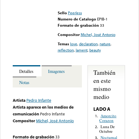
Error loading media: File
could not be played
Sello
Peerless
Numero de Catalogo
EPIB-1
Formato de grabación
33
Compositor
Michel, José Antonio
Temas
love
,
declaration
,
nature
,
reflection
,
lament
,
beauty
También
Detalles
Imagenes
en este
Notas
mismo
medio
Artista
Pedro Infante
Artista aparece en los medios de
LADO A
comunicación
Pedro Infante
Amorcito
1.
Corazon
Compositor
Michel, José Antonio
Luna De
2.
Octubre
Formato de grabación
33
Nocturnal
3.