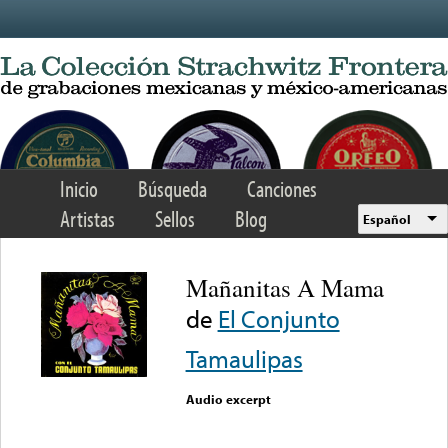
Skip to main content
Inicio
Búsqueda
Canciones
Artistas
Sellos
Blog
Español
Mañanitas A Mama
de
El Conjunto
Tamaulipas
Audio excerpt
Error loading media: File
could not be played