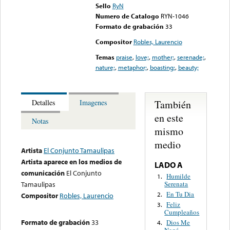
Sello
RyN
Numero de Catalogo
RYN-1046
Formato de grabación
33
Compositor
Robles, Laurencio
Temas
praise
,
love;
,
mother;
,
serenade;
,
nature;
,
metaphor;
,
boasting;
,
beauty;
También
Detalles
Imagenes
en este
Notas
mismo
medio
Artista
El Conjunto Tamaulipas
Artista aparece en los medios de
LADO A
comunicación
El Conjunto
Humilde
1.
Serenata
Tamaulipas
En Tu Dia
2.
Compositor
Robles, Laurencio
Feliz
3.
Cumpleaños
Formato de grabación
33
Dios Me
4.