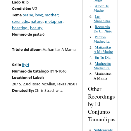
Negó
Lado A:
b
Amor De
5.
Condición:
VG
Madre
Tema
praise
,
love;
,
mother;
,
Las
6.
Mañanitas
serenade;
,
nature;
,
metaphor;
,
Recuerdo
1.
boasting;
,
beauty;
De Un Niño
Número de pista
6
Perdon
2.
Madrecita
Mañanitas
3.
Título del álbum
Mañanitas A Mama
A Mi Madre
En Tu Dia
4.
Madrecita
5.
Sello
RyN
Madrecita
Numero de Catalogo
RYN-1046
Mañanitas
6.
Location of Label:
A Mama
207 S. 23rd Road McAllen, Texas 78501
Other
Donated By:
Chris Strachwitz
Recordings
by El
Conjunto
Tamaulipas
Subteniente