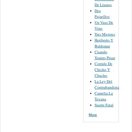
De Linares
Dos
Pajarillos
Un Vaso De
Vino
Tres Mujeres
Heriberto Y
Baldemar
Cuando
Temiro Pasar
Corrido De
Chicho Y
Chucho
La Ley Del
Contrabandista
Camelia La
Texana
Suerte Fatal
More