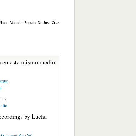
Plata - Mariachi Popular De Jose Cruz
 en este mismo medio
reque
a
oche
hito
ecordings by Lucha
Querernos Pero Ya!