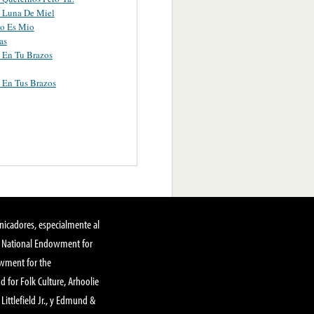
 Luna De Miel
o Es Mio
as
 En Tu Brazos
 En Tus Brazos
nicadores, especialmente al
, National Endowment for
owment for the
 for Folk Culture, Arhoolie
Littlefield Jr., y Edmund &