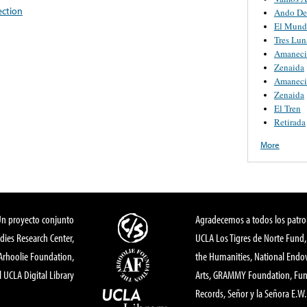
ection
Ando De
El Mund
Tres Lun
Amaneci
Zenaida
Amaneci
Zenaida
El Tren
Retirada
More
Un proyecto conjunto
Agradecemos a todos los patro
dies Research Center,
UCLA Los Tigres de Norte Fund
 Arhoolie Foundation,
the Humanities, National End
l UCLA Digital Library
Arts, GRAMMY Foundation, Fund
Records, Señor y la Señora E.W. 