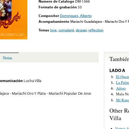
Numero de Catalogo
DM-1366
Formato de grabación
33
Compositor
Dominguez, Alberto
Acompañamiento
Mariachi Guadalajara - Mariachi Oro Y 
Temas
love
,
complaint
,
despair
,
reflection
También
Notas
LADO A
El Quer
3.
 comunicación
Lucha Villa
La Palm
5.
Adoro
6.
ajara - Mariachi Oro Y Plata - Mariachi Popular De Jose
Mala N
4.
Mi Ranc
5.
Other R
Villa
Vamos A 