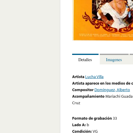
Detalles
Imagenes
Artista
Lucha Villa
Artista aparece en los medios de
Compositor
Dominguez, Alberto
Acompañamiento
Mariachi Guadal
Cruz
Formato de grabación
33
Lado A:
b
Condición:
VG