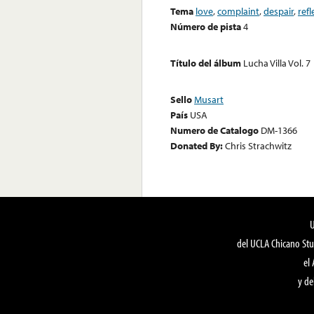
Tema
love
,
complaint
,
despair
,
refl
Número de pista
4
Título del álbum
Lucha Villa Vol. 7
Sello
Musart
País
USA
Numero de Catalogo
DM-1366
Donated By:
Chris Strachwitz
del UCLA Chicano Stu
el
y de