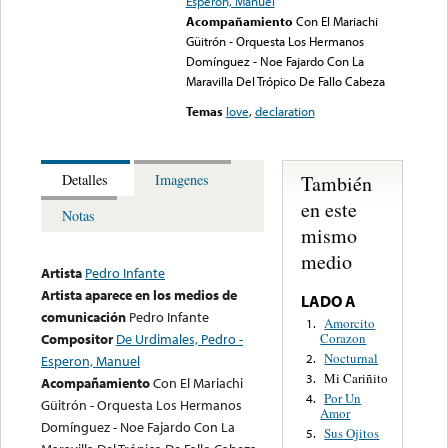
Esperon, Manuel
Acompañamiento
Con El Mariachi
Güitrón - Orquesta Los Hermanos
Domínguez - Noe Fajardo Con La
Maravilla Del Trópico De Fallo Cabeza
Temas
love
,
declaration
También
Detalles
Imagenes
en este
Notas
mismo
medio
Artista
Pedro Infante
Artista aparece en los medios de
LADO A
comunicación
Pedro Infante
Amorcito
1.
Corazon
Compositor
De Urdimales, Pedro -
Nocturnal
2.
Esperon, Manuel
Mi Cariñito
3.
Acompañamiento
Con El Mariachi
Por Un
4.
Güitrón - Orquesta Los Hermanos
Amor
Domínguez - Noe Fajardo Con La
Sus Ojitos
5.