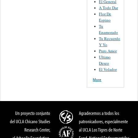
El General
A Todo Dar
Flor De
Espino
Tu
Enamorado
Tu Recuerdo
Y Yo
Puro Amor
Ultimo
Deseo
El Volador
More
Un proyecto conjunto
Agradecemos a todos los
del UCLA Chicano Studies
patronicadores, especialmente
Research Center,
al UCLA Los Tigres de Norte
el Arhoolie Foundation,
Fund, National Endowment for