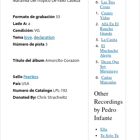
Maravilla Del Trópico De Fallo Cabeza
Las Tres
6.
Cosas
Cuatro
1.
Formato de grabación
33
Vidas
Lado A:
a
Allá En El
2.
Rancho
Condición:
VG
Grande
Tema
love
,
declaration
La Casita
3.
Número de pista
3
El
4.
Muchacho
Alegre
Título del álbum
Amorcito Corazon
Dicen Que
5.
Soy
Mujeriego
Sello
Peerless
Cartas
6.
Marcadas
País
USA
Numero de Catalogo
LPL-192
Other
Donated By:
Chris Strachwitz
Recordings
by Pedro
Infante
Ella
Tu Solo Tu