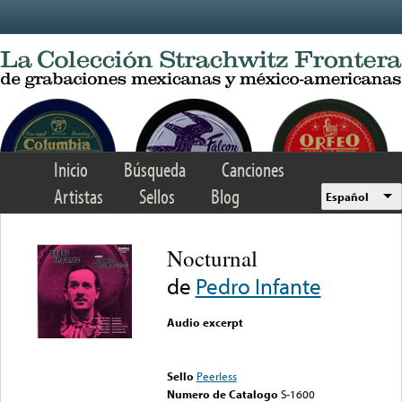
Skip to main content
Inicio
Búsqueda
Canciones
Artistas
Sellos
Blog
Español
Nocturnal
de
Pedro Infante
Audio excerpt
Error loading media: File
could not be played
Sello
Peerless
Numero de Catalogo
S-1600