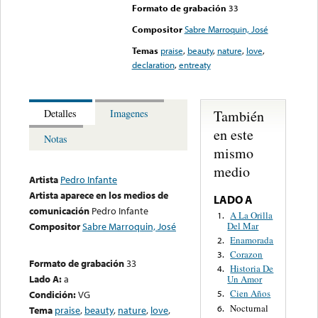
Formato de grabación
33
Compositor
Sabre Marroquin, José
Temas
praise
,
beauty
,
nature
,
love
,
declaration
,
entreaty
También
Detalles
Imagenes
en este
Notas
mismo
medio
Artista
Pedro Infante
Artista aparece en los medios de
LADO A
comunicación
Pedro Infante
A La Orilla
1.
Del Mar
Compositor
Sabre Marroquin, José
Enamorada
2.
Corazon
3.
Formato de grabación
33
Historia De
4.
Lado A:
a
Un Amor
Cien Años
Condición:
VG
5.
Nocturnal
6.
Tema
praise
,
beauty
,
nature
,
love
,