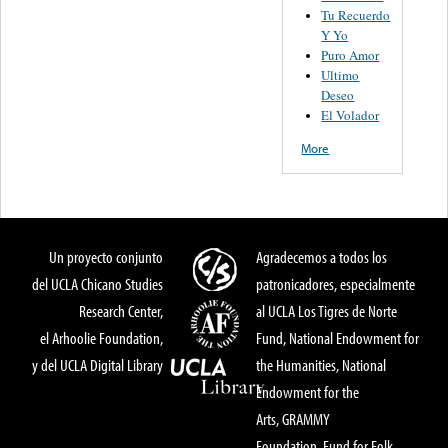
Tu Recuerdo
Y Yo
Puro Amor
Ultimo
Deseo
El Volador
More
Un proyecto conjunto
Agradecemos a todos los
del UCLA Chicano Studies
patronicadores, especialmente
Research Center,
al UCLA Los Tigres de Norte
el Arhoolie Foundation,
Fund, National Endowment for
y del UCLA Digital Library
the Humanities, National
Endowment for the
Arts, GRAMMY
Foundation, Fund for Folk