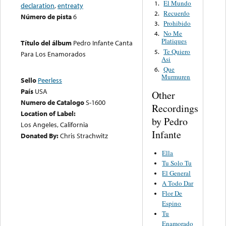
El Mundo
1.
declaration
,
entreaty
Recuerdo
2.
Número de pista
6
Prohibido
3.
No Me
4.
Platiques
Título del álbum
Pedro Infante Canta
Te Quiero
5.
Para Los Enamorados
Asi
Que
6.
Murmuren
Sello
Peerless
País
USA
Other
Numero de Catalogo
S-1600
Recordings
Location of Label:
by Pedro
Los Angeles, California
Infante
Donated By:
Chris Strachwitz
Ella
Tu Solo Tu
El General
A Todo Dar
Flor De
Espino
Tu
Enamorado