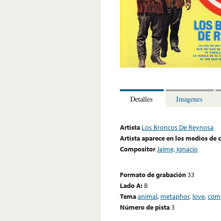
Detalles
Imagenes
Artista
Los Broncos De Reynosa
Artista aparece en los medios de
Compositor
Jaime, Ignacio
Formato de grabación
33
Lado A:
B
Tema
animal
,
metaphor
,
love
,
comp
Número de pista
3