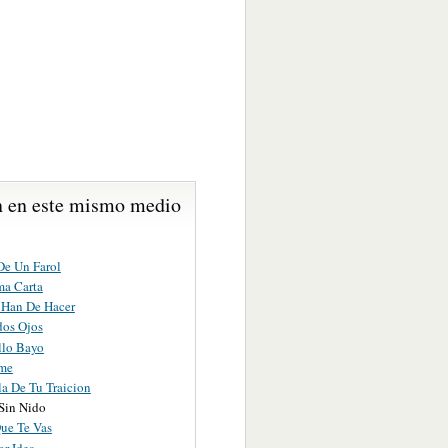
 en este mismo medio
De Un Farol
ma Carta
Han De Hacer
dos Ojos
llo Bayo
me
la De Tu Traicion
Sin Nido
Que Te Vas
or Idea