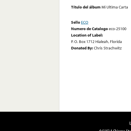
Título del álbum
Mi Ultima Carta
Sello
ECO
Numero de Catalogo
eco-25100
Location of Label:
P. O. Box 1712 Hialeah, Florida
Donated By:
Chris Strachwitz
del UCLA Chicano Stu