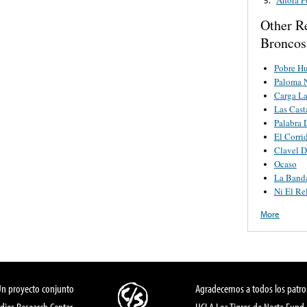
Other R
Broncos
Pobre Hu
Paloma 
Carga L
Las Cast
Palabra
El Corr
Clavel D
Ocaso
La Banda
Ni El Re
More
Un proyecto conjunto
Agradecemos a todos los patro
dies Research Center,
UCLA Los Tigres de Norte Fund