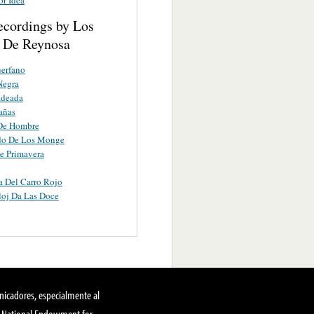
ecordings by Los
 De Reynosa
erfano
Negra
adeada
añas
 De Hombre
ido De Los Monge
e Primavera
 Del Carro Rojo
loj Da Las Doce
nicadores, especialmente al
, National Endowment for