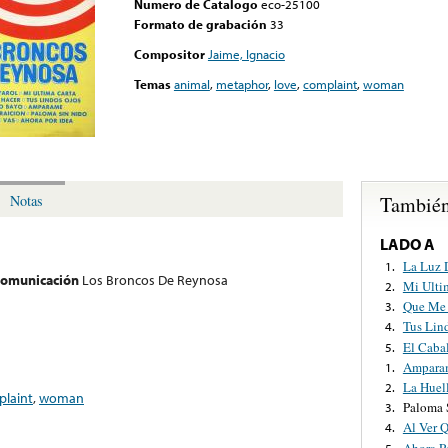
Numero de Catalogo
eco-25100
Formato de grabación
33
Compositor
Jaime, Ignacio
Temas
animal
,
metaphor
,
love
,
complaint
,
woman
También
Notas
LADO A
La Luz 
1.
 comunicación
Los Broncos De Reynosa
Mi Ulti
2.
Que Me 
3.
Tus Lin
4.
El Caba
5.
Ampara
1.
La Huel
2.
laint
,
woman
Paloma 
3.
Al Ver 
4.
Ahora P
5.