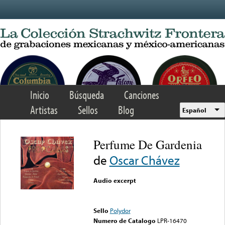
Skip to main content
Inicio
Búsqueda
Canciones
Artistas
Sellos
Blog
Español
Perfume De Gardenia
de
Oscar Chávez
Audio excerpt
Error loading media: File
could not be played
Sello
Polydor
Numero de Catalogo
LPR-16470