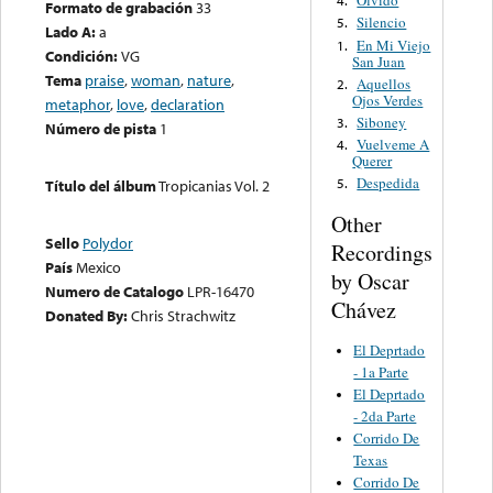
Olvido
4.
Formato de grabación
33
Silencio
5.
Lado A:
a
En Mi Viejo
1.
Condición:
VG
San Juan
Tema
praise
,
woman
,
nature
,
Aquellos
2.
Ojos Verdes
metaphor
,
love
,
declaration
Siboney
3.
Número de pista
1
Vuelveme A
4.
Querer
Despedida
5.
Título del álbum
Tropicanias Vol. 2
Other
Sello
Polydor
Recordings
País
Mexico
by Oscar
Numero de Catalogo
LPR-16470
Chávez
Donated By:
Chris Strachwitz
El Deprtado
- 1a Parte
El Deprtado
- 2da Parte
Corrido De
Texas
Corrido De