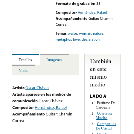
Formato de grabación
33
Compositor
Hernández, Rafael
Acompañamiento
Guitar: Chamin
Correa
Temas
praise
,
woman
,
nature
,
metaphor
,
love
,
declaration
También
Detalles
Imagenes
en este
Notas
mismo
medio
Artista
Oscar Chávez
Artista aparece en los medios de
LADO A
comunicación
Oscar Chávez
Perfume De
1.
Gardenia
Compositor
Hernández, Rafael
Quiereme
2.
Acompañamiento
Guitar: Chamin
Mucho
Correa
Campanitas
3.
De Cristal