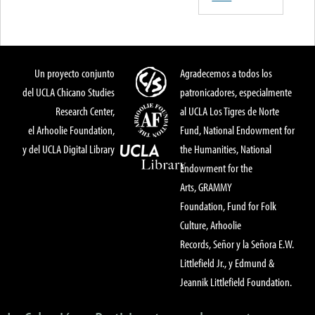
Un proyecto conjunto
Agradecemos a todos los
del UCLA Chicano Studies
patronicadores, especialmente
Research Center,
al UCLA Los Tigres de Norte
el Arhoolie Foundation,
Fund, National Endowment for
y del UCLA Digital Library
the Humanities, National
Endowment for the
Arts, GRAMMY
Foundation, Fund for Folk
Culture, Arhoolie
Records, Señor y la Señora E.W.
Littlefield Jr., y Edmund &
Jeannik Littlefield Foundation.