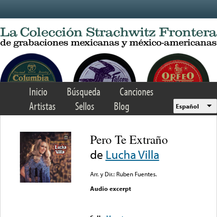
Skip to main content
Inicio
Búsqueda
Canciones
Artistas
Sellos
Blog
Español
Pero Te Extraño
de
Lucha Villa
Arr. y Dir.: Ruben Fuentes.
Audio excerpt
Error loading media: File
could not be played