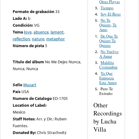
Otras Playas
Tiempo
3.
Formato de grabación
33
Soy El Beso
4.
Lado A:
b
No Te
5.
Condición:
VG
Quiero, Te
Amo
Tema
love
,
absence
,
lament
,
De Que Te
1.
reflection
,
nature
,
metaphor
Quiero Te
Quiero
Número de pista
5
No Vuelvo
2.
A Amar
Título del álbum
No Me Dejes Nunca,
Maldita
3.
Costumbre
Nunca, Nunca
Ya Que
4.
Empieza
Este Amor
Sello
Musart
Pero Te
5.
País
USA
Extraño
Numero de Catalogo
ED-1705
Other
Location of Label:
Recordings
Mexico
Staff Notes:
Arr. y Dir.: Ruben
by Lucha
Fuentes.
Villa
Donated By:
Chris Strachwitz