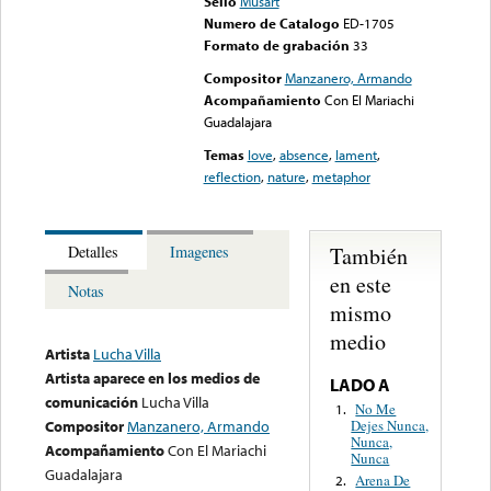
Sello
Musart
Numero de Catalogo
ED-1705
Formato de grabación
33
Compositor
Manzanero, Armando
Acompañamiento
Con El Mariachi
Guadalajara
Temas
love
,
absence
,
lament
,
reflection
,
nature
,
metaphor
También
Detalles
Imagenes
en este
Notas
mismo
medio
Artista
Lucha Villa
Artista aparece en los medios de
LADO A
comunicación
Lucha Villa
No Me
1.
Dejes Nunca,
Compositor
Manzanero, Armando
Nunca,
Acompañamiento
Con El Mariachi
Nunca
Guadalajara
Arena De
2.