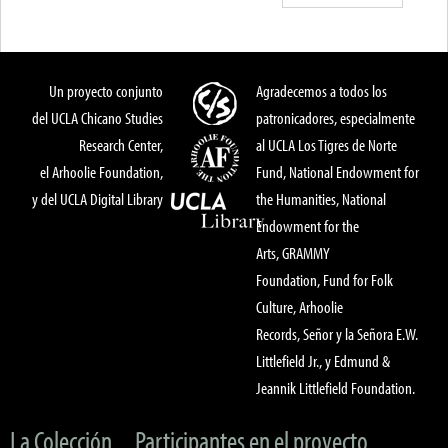
Un proyecto conjunto
Agradecemos a todos los
del UCLA Chicano Studies
patronicadores, especialmente
Research Center,
al UCLA Los Tigres de Norte
el Arhoolie Foundation,
Fund, National Endowment for
y del UCLA Digital Library
the Humanities, National
Endowment for the
Arts, GRAMMY
Foundation, Fund for Folk
Culture, Arhoolie
Records, Señor y la Señora E.W.
Littlefield Jr., y Edmund &
Jeannik Littlefield Foundation.
La Colección
Participantes en el proyecto