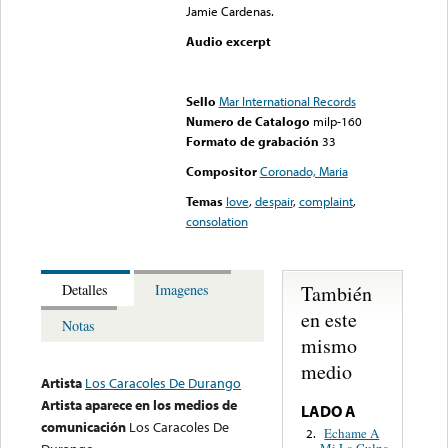
Jamie Cardenas.
Audio excerpt
Error loading media: File
could not be played
Sello
Mar International Records
Numero de Catalogo
milp-160
Formato de grabación
33
Compositor
Coronado, Maria
Temas
love
,
despair
,
complaint
,
consolation
También
Detalles
Imagenes
en este
Notas
mismo
medio
Artista
Los Caracoles De Durango
Artista aparece en los medios de
LADO A
comunicación
Los Caracoles De
Echame A
2.
Mi La Culpa