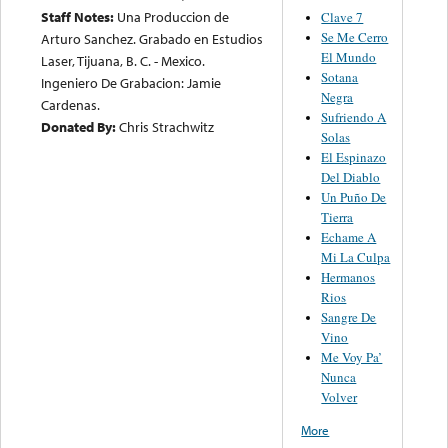
Staff Notes:
Una Produccion de
Clave 7
Se Me Cerro
Arturo Sanchez. Grabado en Estudios
El Mundo
Laser, Tijuana, B. C. - Mexico.
Sotana
Ingeniero De Grabacion: Jamie
Negra
Cardenas.
Sufriendo A
Donated By:
Chris Strachwitz
Solas
El Espinazo
Del Diablo
Un Puño De
Tierra
Echame A
Mi La Culpa
Hermanos
Rios
Sangre De
Vino
Me Voy Pa’
Nunca
Volver
More