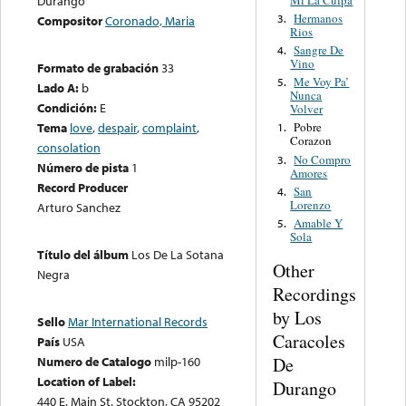
Durango
Hermanos
3.
Compositor
Coronado, Maria
Rios
Sangre De
4.
Vino
Formato de grabación
33
Me Voy Pa’
5.
Lado A:
b
Nunca
Condición:
E
Volver
Tema
love
,
despair
,
complaint
,
Pobre
1.
Corazon
consolation
No Compro
3.
Número de pista
1
Amores
Record Producer
San
4.
Lorenzo
Arturo Sanchez
Amable Y
5.
Sola
Título del álbum
Los De La Sotana
Other
Negra
Recordings
by Los
Sello
Mar International Records
Caracoles
País
USA
De
Numero de Catalogo
milp-160
Location of Label:
Durango
440 E. Main St. Stockton, CA 95202